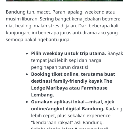
Bandung tuh, macet. Parah, apalagi weekend atau
musim liburan. Sering banget kena jebakan betmen:
niat healing, malah stres di jalan. Dari beberapa kali
kunjungan, ini beberapa jurus anti-drama aku yang
semoga bakal ngebantu juga:
Pilih weekday untuk trip utama.
Banyak
tempat jadi lebih sepi dan harga
penginapan turun drastis!
Booking tiket online, terutama buat
destinasi family-friendly kayak The
Lodge Maribaya atau Farmhouse
Lembang.
Gunakan aplikasi lokal—misal, ojek
online/angkot digital Bandung.
Kadang
lebih cepet, plus sekalian experience
“kendaraan rakyat” asli Bandung.