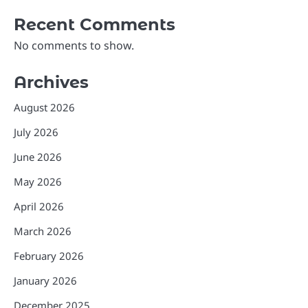
Recent Comments
No comments to show.
Archives
August 2026
July 2026
June 2026
May 2026
April 2026
March 2026
February 2026
January 2026
December 2025