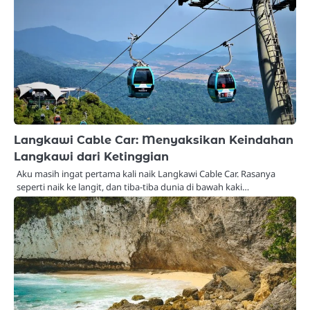
Langkawi Cable Car: Menyaksikan Keindahan
Langkawi dari Ketinggian
Aku masih ingat pertama kali naik Langkawi Cable Car. Rasanya
seperti naik ke langit, dan tiba-tiba dunia di bawah kaki…