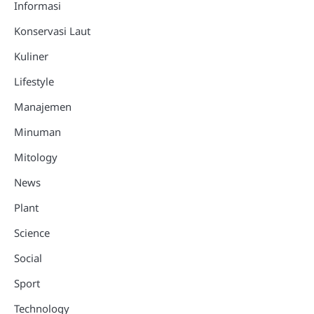
Informasi
Konservasi Laut
Kuliner
Lifestyle
Manajemen
Minuman
Mitology
News
Plant
Science
Social
Sport
Technology