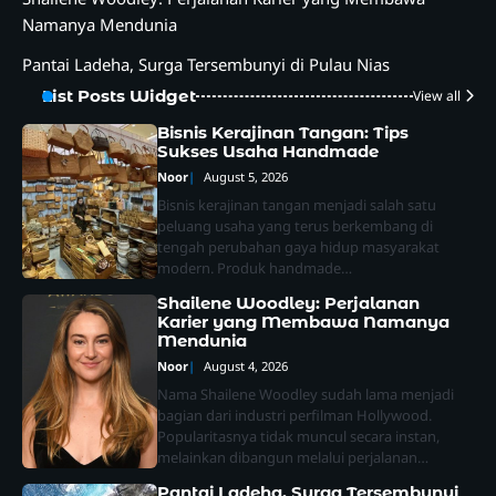
Namanya Mendunia
Pantai Ladeha, Surga Tersembunyi di Pulau Nias
List Posts Widget
View all
Bisnis Kerajinan Tangan: Tips
Sukses Usaha Handmade
Noor
August 5, 2026
Bisnis kerajinan tangan menjadi salah satu
peluang usaha yang terus berkembang di
tengah perubahan gaya hidup masyarakat
modern. Produk handmade…
Shailene Woodley: Perjalanan
Karier yang Membawa Namanya
Mendunia
Noor
August 4, 2026
Nama Shailene Woodley sudah lama menjadi
bagian dari industri perfilman Hollywood.
Popularitasnya tidak muncul secara instan,
melainkan dibangun melalui perjalanan…
Pantai Ladeha, Surga Tersembunyi