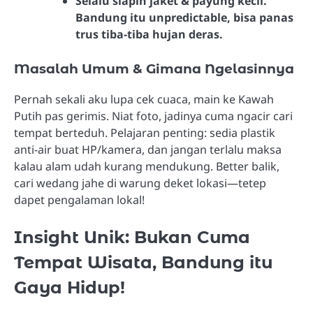
Selalu siapin jaket & payung kecil.
Bandung itu unpredictable, bisa panas
trus tiba-tiba hujan deras.
Masalah Umum & Gimana Ngelasinnya
Pernah sekali aku lupa cek cuaca, main ke Kawah
Putih pas gerimis. Niat foto, jadinya cuma ngacir cari
tempat berteduh. Pelajaran penting: sedia plastik
anti-air buat HP/kamera, dan jangan terlalu maksa
kalau alam udah kurang mendukung. Better balik,
cari wedang jahe di warung deket lokasi—tetep
dapet pengalaman lokal!
Insight Unik: Bukan Cuma
Tempat Wisata, Bandung itu
Gaya Hidup!