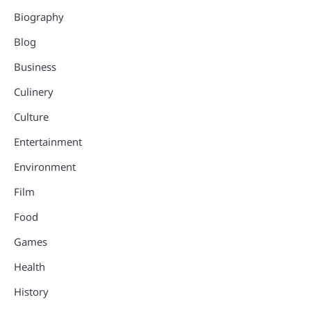
Biography
Blog
Business
Culinery
Culture
Entertainment
Environment
Film
Food
Games
Health
History