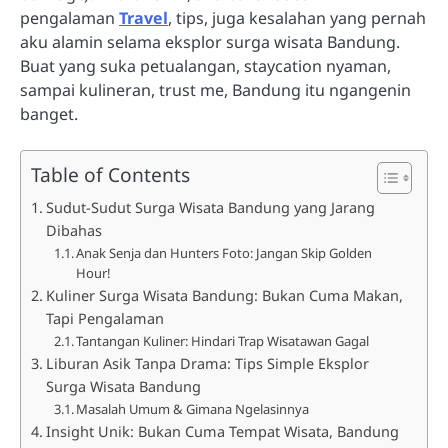
pengalaman
Travel
, tips, juga kesalahan yang pernah
aku alamin selama eksplor surga wisata Bandung.
Buat yang suka petualangan, staycation nyaman,
sampai kulineran, trust me, Bandung itu ngangenin
banget.
Table of Contents
Sudut-Sudut Surga Wisata Bandung yang Jarang
Dibahas
Anak Senja dan Hunters Foto: Jangan Skip Golden
Hour!
Kuliner Surga Wisata Bandung: Bukan Cuma Makan,
Tapi Pengalaman
Tantangan Kuliner: Hindari Trap Wisatawan Gagal
Liburan Asik Tanpa Drama: Tips Simple Eksplor
Surga Wisata Bandung
Masalah Umum & Gimana Ngelasinnya
Insight Unik: Bukan Cuma Tempat Wisata, Bandung