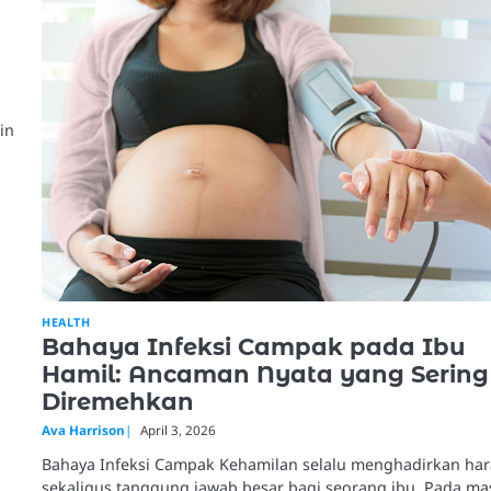
in
g
HEALTH
Bahaya Infeksi Campak pada Ibu
Hamil: Ancaman Nyata yang Sering
Diremehkan
Ava Harrison
April 3, 2026
Bahaya Infeksi Campak Kehamilan selalu menghadirkan ha
sekaligus tanggung jawab besar bagi seorang ibu. Pada ma