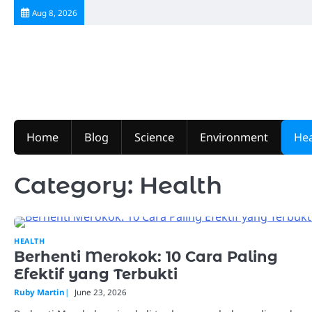
Skip
Aug 8, 2026
to
content
Home
Blog
Science
Environment
Hea
Category:
Health
HEALTH
Berhenti Merokok: 10 Cara Paling
Efektif yang Terbukti
Ruby Martin
June 23, 2026