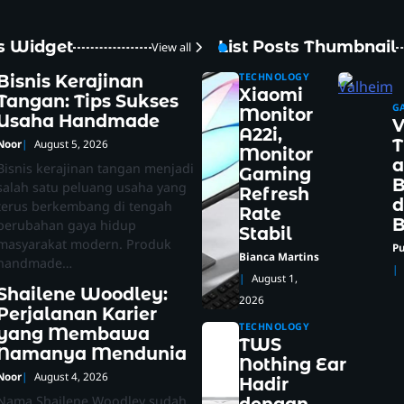
ts Widget
List Posts Thumbnail
View all
TECHNOLOGY
Bisnis Kerajinan
Xiaomi
Tangan: Tips Sukses
G
Monitor
Usaha Handmade
V
A22i,
T
Noor
August 5, 2026
Monitor
a
Bisnis kerajinan tangan menjadi
Gaming
B
salah satu peluang usaha yang
Refresh
d
terus berkembang di tengah
Rate
B
perubahan gaya hidup
Stabil
masyarakat modern. Produk
Pu
Bianca Martins
handmade…
August 1,
Shailene Woodley:
2026
Perjalanan Karier
TECHNOLOGY
yang Membawa
TWS
Namanya Mendunia
Nothing Ear
Noor
August 4, 2026
Hadir
Nama Shailene Woodley sudah