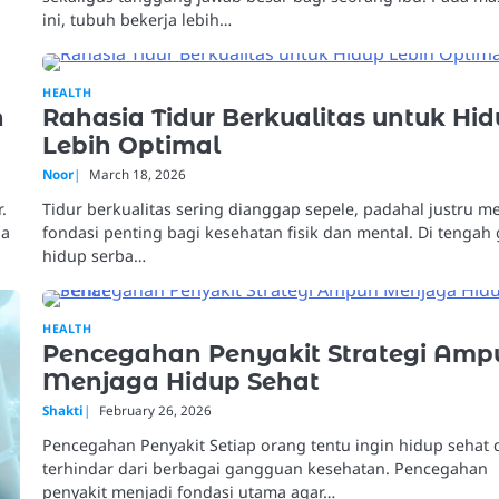
ini, tubuh bekerja lebih…
HEALTH
n
Rahasia Tidur Berkualitas untuk Hi
Lebih Optimal
Noor
March 18, 2026
.
Tidur berkualitas sering dianggap sepele, padahal justru m
ia
fondasi penting bagi kesehatan fisik dan mental. Di tengah
hidup serba…
HEALTH
Pencegahan Penyakit Strategi Amp
Menjaga Hidup Sehat
Shakti
February 26, 2026
Pencegahan Penyakit Setiap orang tentu ingin hidup sehat 
terhindar dari berbagai gangguan kesehatan. Pencegahan
penyakit menjadi fondasi utama agar…