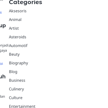
Categories
Aksesoris
Animal
dup
Artist
Asteroids
enjadi
Automotif
 gaya
Beuty
Biography
Blog
uh
Business
Culinery
dan
Culture
Entertainment