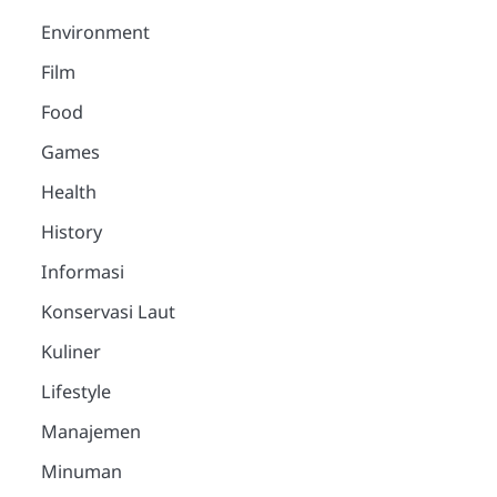
Environment
Film
Food
Games
Health
History
Informasi
Konservasi Laut
Kuliner
Lifestyle
2
Manajemen
Samsung 990 SSD
Minuman
Resmi Hadir