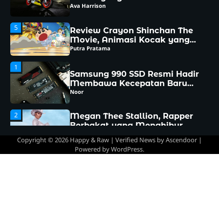
Movie, Animasi Kocak yang
menghibur
Putra Pratama
1
Samsung 990 SSD Resmi Hadir
Membawa Kecepatan Baru
yang Siap Mengubah
Noor
Pengalaman Komputasi
2
Megan Thee Stallion, Rapper
Berbakat yang Menghibur
Dunia
Aniket
3
Pantai Geger, Rekomendasi
Wisata 2026 yang Wajib
Dikunjungi
Noor
Copyright © 2026
Happy & Raw
| Verified News by
Ascendoor
|
Powered by
WordPress
.
4
Aprilia RS 660, Motor Sport
Lincah yang Makin Diburu
Ava Harrison
5
Review Crayon Shinchan The
Movie, Animasi Kocak yang
menghibur
Putra Pratama