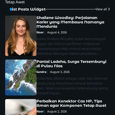
Tetap Awet
List Posts Widget
View all
Shailene Woodley: Perjalanan
Karier yang Membawa Namanya
Mendunia
Noor
August 4, 2026
Nama Shailene Woodley sudah lama menjadi
bagian dari industri perfilman Hollywood.
Popularitasnya tidak muncul secara instan,
melainkan dibangun melalui perjalanan…
Pantai Ladeha, Surga Tersembunyi
di Pulau Nias
Sandra
August 3, 2026
Pulau Nias dikenal sebagai salah satu destinasi
wisata yang menyimpan banyak keindahan
alam. Selain pantai-pantai terkenal yang sering
menjadi tujuan…
Perbaikan Konektor Cas HP, Tips
Aman agar Komponen Tetap Awet
Noor
August 2, 2026