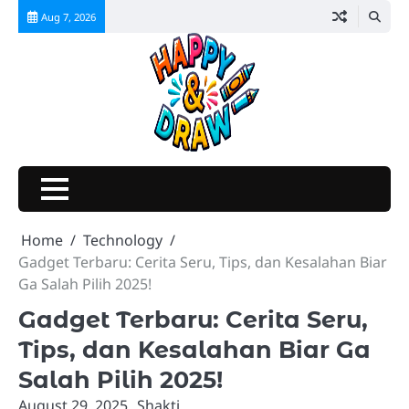
Skip
Aug 7, 2026
to
content
Home
Technology
Gadget Terbaru: Cerita Seru, Tips, dan Kesalahan Biar
Ga Salah Pilih 2025!
Gadget Terbaru: Cerita Seru,
Tips, dan Kesalahan Biar Ga
Salah Pilih 2025!
August 29, 2025
Shakti