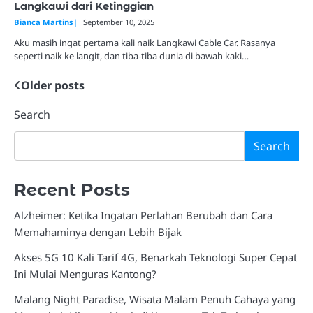
Langkawi dari Ketinggian
Bianca Martins
September 10, 2025
Aku masih ingat pertama kali naik Langkawi Cable Car. Rasanya
seperti naik ke langit, dan tiba-tiba dunia di bawah kaki…
Older posts
Posts
navigation
Search
Search
Recent Posts
Alzheimer: Ketika Ingatan Perlahan Berubah dan Cara
Memahaminya dengan Lebih Bijak
Akses 5G 10 Kali Tarif 4G, Benarkah Teknologi Super Cepat
Ini Mulai Menguras Kantong?
Malang Night Paradise, Wisata Malam Penuh Cahaya yang