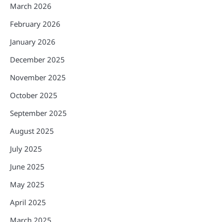
March 2026
February 2026
January 2026
December 2025
November 2025
October 2025
September 2025
August 2025
July 2025
June 2025
May 2025
April 2025
March 2025