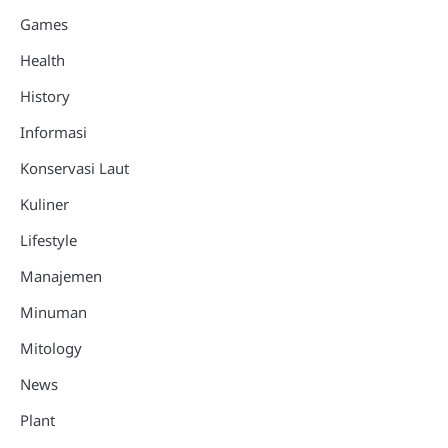
Games
Health
History
Informasi
Konservasi Laut
Kuliner
Lifestyle
Manajemen
Minuman
Mitology
News
Plant