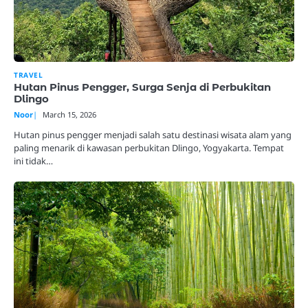
TRAVEL
Hutan Pinus Pengger, Surga Senja di Perbukitan
Dlingo
Noor
March 15, 2026
Hutan pinus pengger menjadi salah satu destinasi wisata alam yang
paling menarik di kawasan perbukitan Dlingo, Yogyakarta. Tempat
ini tidak…