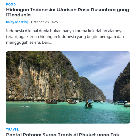
FOOD
Hidangan Indonesia: Warisan Rasa Nusantara yang
Mendunia
Ruby Martin
October 23, 2025
Indonesia dikenal dunia bukan hanya karena keindahan alamnya,
tetapi juga karena hidangan Indonesia yang begitu beragam dan
menggugah selera. Dari…
TRAVEL
Pantai Patong: Surga Tropis di Phuket yang Tak