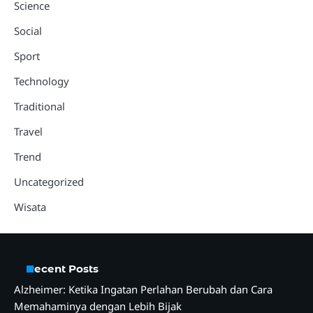
Science
Social
Sport
Technology
Traditional
Travel
Trend
Uncategorized
Wisata
Recent Posts
Alzheimer: Ketika Ingatan Perlahan Berubah dan Cara
Memahaminya dengan Lebih Bijak