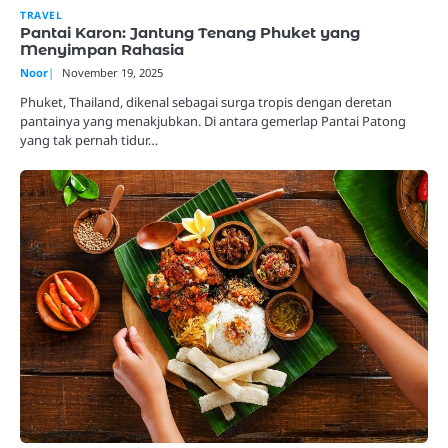
TRAVEL
Pantai Karon: Jantung Tenang Phuket yang
Menyimpan Rahasia
Noor
November 19, 2025
Phuket, Thailand, dikenal sebagai surga tropis dengan deretan
pantainya yang menakjubkan. Di antara gemerlap Pantai Patong
yang tak pernah tidur…