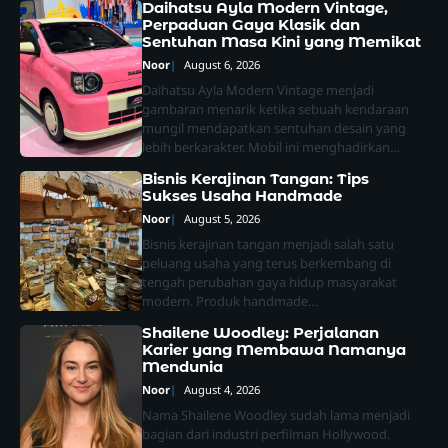
Daihatsu Ayla Modern Vintage,
Perpaduan Gaya Klasik dan
Sentuhan Masa Kini yang Memikat
Noor
August 6, 2026
Daihatsu Ayla Modern Vintage menjadi
gambaran menarik ketika sebuah kendaraan
mungil mendapatkan sentuhan desain yang
lebih berkarakter. Mobil ini menghadirkan…
Bisnis Kerajinan Tangan: Tips
Sukses Usaha Handmade
Noor
August 5, 2026
Bisnis kerajinan tangan menjadi salah satu
peluang usaha yang terus berkembang di
tengah perubahan gaya hidup masyarakat
modern. Produk handmade…
Shailene Woodley: Perjalanan
Karier yang Membawa Namanya
Mendunia
Noor
August 4, 2026
Nama Shailene Woodley sudah lama menjadi
bagian dari industri perfilman Hollywood.