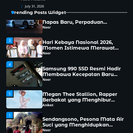
July 31, 2026
Trending Posts Widget
2
Rocky Hybrid Hadir Membawa
Napas Baru, Perpaduan
Efisiensi dan Kenyamanan
Noor
yang Sulit Diabaikan
3
Hari Kebaya Nasional 2026,
Momen Istimewa Merawat
Pesona Busana Warisan
Noor
Indonesia
4
Samsung 990 SSD Resmi Hadir
Membawa Kecepatan Baru
yang Siap Mengubah
Noor
Pengalaman Komputasi
5
Megan Thee Stallion, Rapper
Berbakat yang Menghibur
Dunia
Aniket
1
Sendangsono, Pesona Mata Air
Suci yang Menghidupkan
Kedamaian Hati
Noor