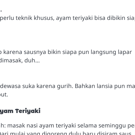
.
rlu teknik khusus, ayam teriyaki bisa dibikin si
 karena sausnya bikin siapa pun langsung lapar
 dimasak, duh…
dewasa suka karena gurih. Bahkan lansia pun ma
ut.
yam Teriyaki
mah: masak nasi ayam teriyaki selama seminggu p
Dari mulai yang digoreng dulu baru disiram saus,