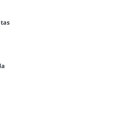
tas
la