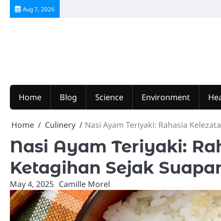
Skip
Aug 7, 2026
to
content
Home
Blog
Science
Environment
Hea
Home
Culinery
Nasi Ayam Teriyaki: Rahasia Keleza
Nasi Ayam Teriyaki: Ra
Ketagihan Sejak Suapa
May 4, 2025
Camille Morel