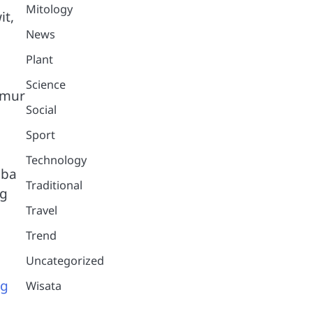
Mitology
it,
News
Plant
Science
amur
Social
Sport
Technology
iba
Traditional
ng
Travel
Trend
Uncategorized
ng
Wisata