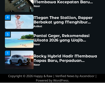
Berbakat yang Menghibur
Dunia
Aniket
5
Pantai Geger, Rekomendasi
Wisata 2026 yang Wajib
Dikunjungi
Noor
1
Rocky Hybrid Hadir Membawa
Napas Baru, Perpaduan
Efisiensi dan Kenyamanan
Noor
yang Sulit Diabaikan
2
Hari Kebaya Nasional 2026,
Momen Istimewa Merawat
Pesona Busana Warisan
Noor
Indonesia
3
Copyright © 2026
Happy & Raw
| Verified News by
Ascendoor
|
Samsung 990 SSD Resmi Hadir
Powered by
WordPress
.
Membawa Kecepatan Baru
yang Siap Mengubah
Noor
Pengalaman Komputasi
4
Megan Thee Stallion, Rapper
Berbakat yang Menghibur