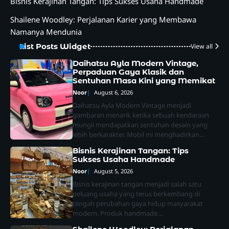
Bisnis Kerajinan Tangan: Tips Sukses Usaha Handmade
Shailene Woodley: Perjalanan Karier yang Membawa
Namanya Mendunia
List Posts Widget
View all
Daihatsu Ayla Modern Vintage,
Perpaduan Gaya Klasik dan
Sentuhan Masa Kini yang Memikat
Noor
August 6, 2026
Daihatsu Ayla Modern Vintage menjadi
gambaran menarik ketika sebuah kendaraan
mungil mendapatkan sentuhan desain yang
lebih berkarakter. Mobil ini menghadirkan…
Bisnis Kerajinan Tangan: Tips
Sukses Usaha Handmade
Noor
August 5, 2026
Bisnis kerajinan tangan menjadi salah satu
peluang usaha yang terus berkembang di
tengah perubahan gaya hidup masyarakat
modern. Produk handmade…