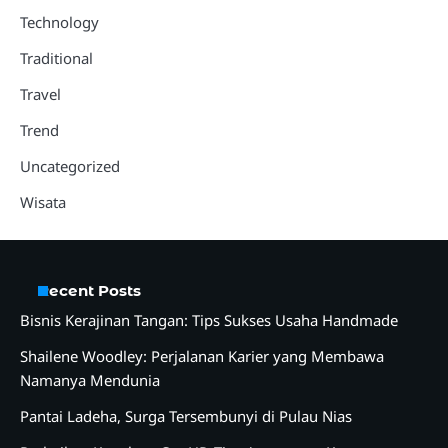
Technology
Traditional
Travel
Trend
Uncategorized
Wisata
Recent Posts
Bisnis Kerajinan Tangan: Tips Sukses Usaha Handmade
Shailene Woodley: Perjalanan Karier yang Membawa
Namanya Mendunia
Pantai Ladeha, Surga Tersembunyi di Pulau Nias