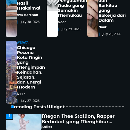
Pengalaman
dan
Hasil
2
Pantai Geger, Rekomendasi
Audio yang
Berkilau
Maksimal
Wisata 2026 yang Wajib
Semakin
yang
Ava Harrison
Memukau
Bekerja dari
Dikunjungi
Noor
Dalam
July 30, 2026
Noor
3
Noor
July 29, 2026
Aprilia RS 660, Motor Sport
July 28, 2026
Lincah yang Makin Diburu
Ava Harrison
WISATA
Chicago
Pesona
4
Review Crayon Shinchan The
Kota Angin
Movie, Animasi Kocak yang
yang
menghibur
Putra Pratama
Menyimpan
Keindahan,
5
Sejarah,
Katyana Mawira, Penyanyi
dan Energi
Muda Cantik dengan Karya
Modern
Memukau
Noor
Noor
July 27, 2026
Trending Posts Widget
1
Megan Thee Stallion, Rapper
Berbakat yang Menghibur
Dunia
Aniket
2
Pantai Geger, Rekomendasi