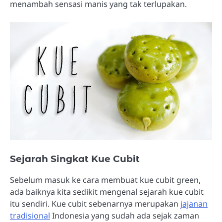
menambah sensasi manis yang tak terlupakan.
Sejarah Singkat Kue Cubit
Sebelum masuk ke cara membuat kue cubit green,
ada baiknya kita sedikit mengenal sejarah kue cubit
itu sendiri. Kue cubit sebenarnya merupakan
jajanan
tradisional
Indonesia yang sudah ada sejak zaman