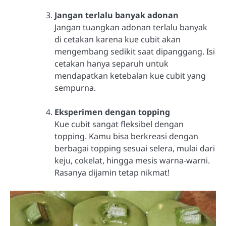
Jangan terlalu banyak adonan
Jangan tuangkan adonan terlalu banyak
di cetakan karena kue cubit akan
mengembang sedikit saat dipanggang. Isi
cetakan hanya separuh untuk
mendapatkan ketebalan kue cubit yang
sempurna.
Eksperimen dengan topping
Kue cubit sangat fleksibel dengan
topping. Kamu bisa berkreasi dengan
berbagai topping sesuai selera, mulai dari
keju, cokelat, hingga mesis warna-warni.
Rasanya dijamin tetap nikmat!