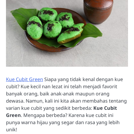
Kue Cubit Green
Siapa yang tidak kenal dengan kue
cubit? Kue kecil nan lezat ini telah menjadi favorit
banyak orang, baik anak-anak maupun orang
dewasa. Namun, kali ini kita akan membahas tentang
varian kue cubit yang sedikit berbeda:
Kue Cubit
Green
. Mengapa berbeda? Karena kue cubit ini
punya warna hijau yang segar dan rasa yang lebih
unik!