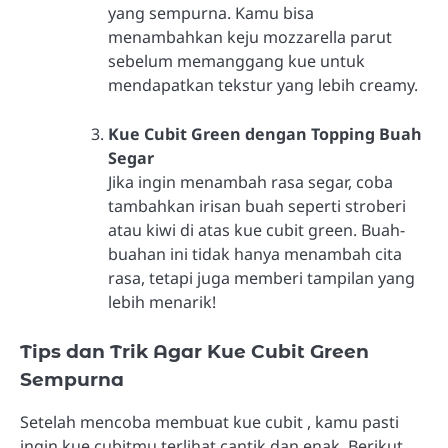
yang sempurna. Kamu bisa
menambahkan keju mozzarella parut
sebelum memanggang kue untuk
mendapatkan tekstur yang lebih creamy.
Kue Cubit Green dengan Topping Buah
Segar
Jika ingin menambah rasa segar, coba
tambahkan irisan buah seperti stroberi
atau kiwi di atas kue cubit green. Buah-
buahan ini tidak hanya menambah cita
rasa, tetapi juga memberi tampilan yang
lebih menarik!
Tips dan Trik Agar Kue Cubit Green
Sempurna
Setelah mencoba membuat kue cubit , kamu pasti
ingin kue cubitmu terlihat cantik dan enak. Berikut