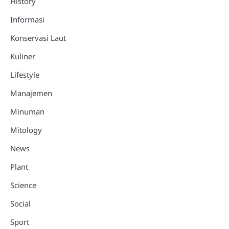
History
Informasi
Konservasi Laut
Kuliner
Lifestyle
Manajemen
Minuman
Mitology
News
Plant
Science
Social
Sport