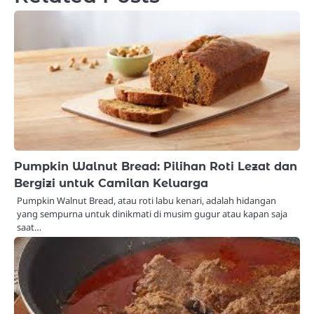
Pumpkin Walnut Bread: Pilihan Roti Lezat dan
Bergizi untuk Camilan Keluarga
Pumpkin Walnut Bread, atau roti labu kenari, adalah hidangan
yang sempurna untuk dinikmati di musim gugur atau kapan saja
saat…