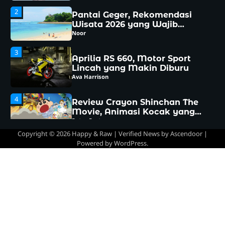
Wisata 2026 yang Wajib
Dikunjungi
Noor
3
Aprilia RS 660, Motor Sport
Lincah yang Makin Diburu
Ava Harrison
4
Review Crayon Shinchan The
Movie, Animasi Kocak yang
menghibur
Putra Pratama
5
Katyana Mawira, Penyanyi
Copyright © 2026
Happy & Raw
| Verified News by
Ascendoor
|
Muda Cantik dengan Karya
Powered by
WordPress
.
Memukau
Noor
1
Megan Thee Stallion, Rapper
Berbakat yang Menghibur
Dunia
Aniket
2
Pantai Geger, Rekomendasi