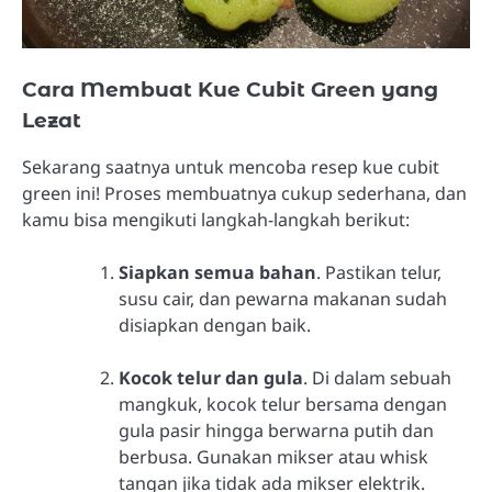
Cara Membuat Kue Cubit Green yang
Lezat
Sekarang saatnya untuk mencoba resep kue cubit
green ini! Proses membuatnya cukup sederhana, dan
kamu bisa mengikuti langkah-langkah berikut:
Siapkan semua bahan
. Pastikan telur,
susu cair, dan pewarna makanan sudah
disiapkan dengan baik.
Kocok telur dan gula
. Di dalam sebuah
mangkuk, kocok telur bersama dengan
gula pasir hingga berwarna putih dan
berbusa. Gunakan mikser atau whisk
tangan jika tidak ada mikser elektrik.