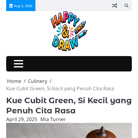
Skip
Aug 6, 2026
to
content
Home
Culinery
Kue Cubit Green, Si Kecil yang Penuh Cita Rasa
Kue Cubit Green, Si Kecil yang
Penuh Cita Rasa
April 29, 2025
Mia Turner