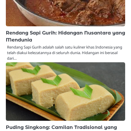
Rendang Sapi Gurih: Hidangan Nusantara yang
Mendunia
Rendang Sapi Gurih adalah salah satu kuliner khas Indonesia yang
telah diakui kelezatannya di seluruh dunia. Hidangan ini berasal
dari…
Puding Singkong: Camilan Tradisional yang