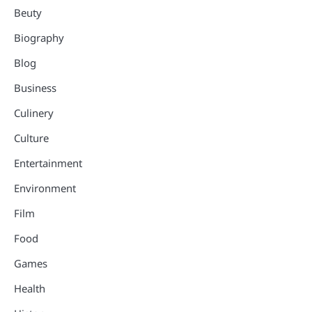
Beuty
Biography
Blog
Business
Culinery
Culture
Entertainment
Environment
Film
Food
Games
Health