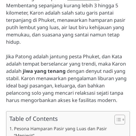
Membentang sepanjang kurang lebih 3 hingga 5
kilometer, Karon adalah salah satu garis pantai
terpanjang di Phuket, menawarkan hamparan pasir
putih lembut yang luas, air laut biru kehijauan yang
memukau, dan suasana yang santai namun tetap
hidup.
Jika Patong adalah jantung pesta Phuket, dan Kata
adalah tempat berselancar yang trendi, maka Karon
adalah
jiwa yang tenang
dengan denyut nadi yang
stabil. Karon menawarkan pengalaman liburan yang
ideal bagi pasangan, keluarga, dan bahkan
pelancong solo yang mencari relaksasi sejati tanpa
harus mengorbankan akses ke fasilitas modern.
Table of Contents
Pesona Hamparan Pasir yang Luas dan Pasir
“Menjerit”