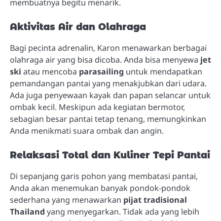
membuatnya begitu menarik.
Aktivitas Air dan Olahraga
Bagi pecinta adrenalin, Karon menawarkan berbagai
olahraga air yang bisa dicoba. Anda bisa menyewa
jet
ski
atau mencoba
parasailing
untuk mendapatkan
pemandangan pantai yang menakjubkan dari udara.
Ada juga penyewaan kayak dan papan selancar untuk
ombak kecil. Meskipun ada kegiatan bermotor,
sebagian besar pantai tetap tenang, memungkinkan
Anda menikmati suara ombak dan angin.
Relaksasi Total dan Kuliner Tepi Pantai
Di sepanjang garis pohon yang membatasi pantai,
Anda akan menemukan banyak pondok-pondok
sederhana yang menawarkan
pijat tradisional
Thailand
yang menyegarkan. Tidak ada yang lebih