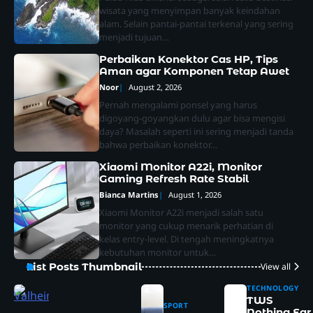
wisata yang menyimpan banyak keindahan
alam. Selain pantai-pantai terkenal yang sering
menjadi tujuan…
Perbaikan Konektor Cas HP, Tips
Aman agar Komponen Tetap Awet
Noor
August 2, 2026
Pernah mengalami ponsel yang harus
digoyang-goyangkan dulu agar bisa mengisi
daya? Masalah seperti ini sering menjadi tanda
bahwa perbaikan konektor…
Xiaomi Monitor A22i, Monitor
Gaming Refresh Rate Stabil
Bianca Martins
August 1, 2026
Xiaomi Monitor A22i menjadi salah satu
monitor yang cukup menarik perhatian di
kelas entry-level. Di tengah meningkatnya
kebutuhan monitor untuk…
2
Megan Thee Stallion, Rapper
List Posts Thumbnail
View all
Berbakat yang Menghibur
Dunia
Aniket
TECHNOLOGY
TWS
SPORT
3
Nothing Ear