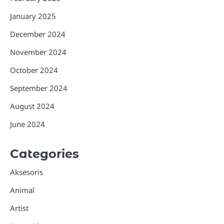
January 2025
December 2024
November 2024
October 2024
September 2024
August 2024
June 2024
Categories
Aksesoris
Animal
Artist