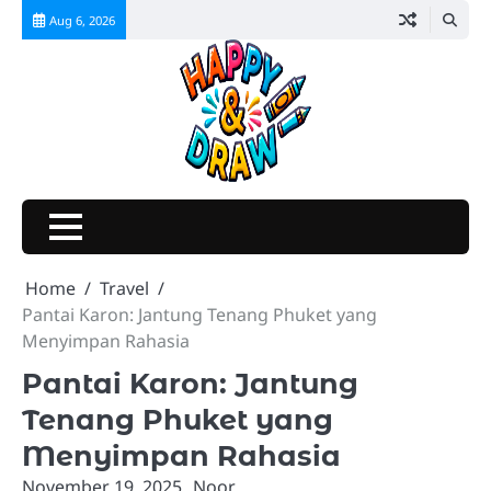
Skip
Aug 6, 2026
to
content
Home
Travel
Pantai Karon: Jantung Tenang Phuket yang
Menyimpan Rahasia
Pantai Karon: Jantung
Tenang Phuket yang
Menyimpan Rahasia
November 19, 2025
Noor