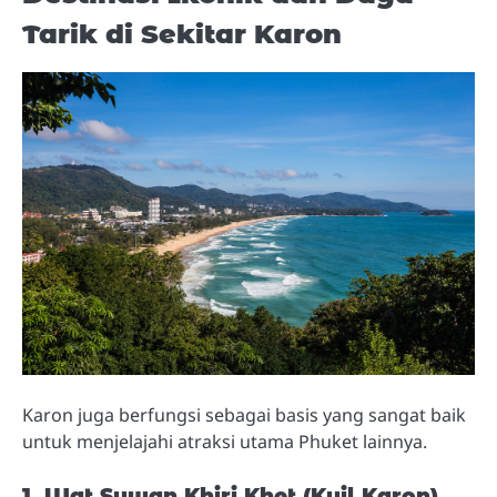
Tarik di Sekitar Karon
Karon juga berfungsi sebagai basis yang sangat baik
untuk menjelajahi atraksi utama Phuket lainnya.
1. Wat Suwan Khiri Khet (Kuil Karon)