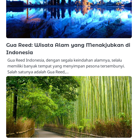
Gua Reed: Wisata Alam yang Menakjubkan di
Indonesia
Gua Reed Indonesia, dengan segala keindahan alamnya, selalu
memiliki banyak tempat yang menyimpan pesona tersembunyi.
Salah satunya adalah Gua Reed,…