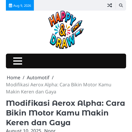
Skip
Aug 9, 2026
to
content
Home
Automotif
Modifikasi Aerox Alpha: Cara Bikin Motor Kamu
Makin Keren dan Gaya
Modifikasi Aerox Alpha: Cara
Bikin Motor Kamu Makin
Keren dan Gaya
August 10, 2025
Noor