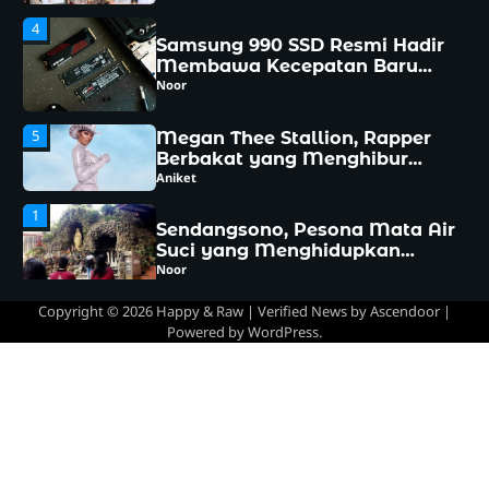
Membawa Kecepatan Baru
yang Siap Mengubah
Noor
Pengalaman Komputasi
5
Megan Thee Stallion, Rapper
Berbakat yang Menghibur
Dunia
Aniket
1
Sendangsono, Pesona Mata Air
Suci yang Menghidupkan
Kedamaian Hati
Noor
2
Rocky Hybrid Hadir Membawa
Napas Baru, Perpaduan
Copyright © 2026
Happy & Raw
| Verified News by
Ascendoor
|
Efisiensi dan Kenyamanan
Noor
Powered by
WordPress
.
yang Sulit Diabaikan
3
Hari Kebaya Nasional 2026,
Momen Istimewa Merawat
Pesona Busana Warisan
Noor
Indonesia
4
Samsung 990 SSD Resmi Hadir