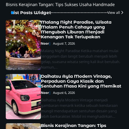
Bisnis Kerajinan Tangan: Tips Sukses Usaha Handmade
List Posts Widget
View all
Malang Night Paradise, Wisata
Malam Penuh Cahaya yang
Mengubah Liburan Menjadi
Kenangan Tak Terlupakan
Noor
August 7, 2026
Malang Night Paradise Ketika matahari mulai
tenggelam dan langit berubah menjadi lebih
gelap, suasana wisata sering kali ikut berubah.
Namun,…
Daihatsu Ayla Modern Vintage,
Perpaduan Gaya Klasik dan
Sentuhan Masa Kini yang Memikat
Noor
August 6, 2026
Daihatsu Ayla Modern Vintage menjadi
gambaran menarik ketika sebuah kendaraan
mungil mendapatkan sentuhan desain yang
lebih berkarakter. Mobil ini menghadirkan…
Bisnis Kerajinan Tangan: Tips