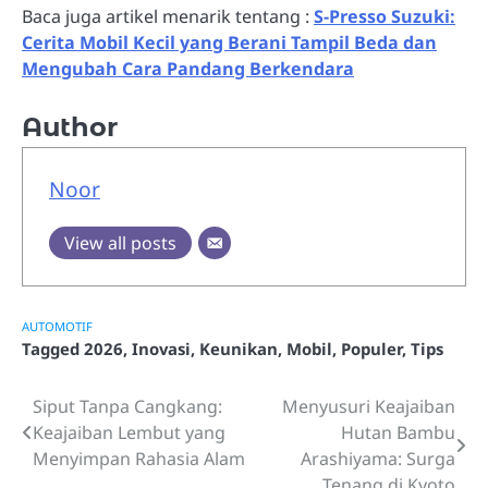
Baca juga artikel menarik tentang :
S-Presso Suzuki:
Cerita Mobil Kecil yang Berani Tampil Beda dan
Mengubah Cara Pandang Berkendara
Author
Noor
View all posts
AUTOMOTIF
Tagged
2026
,
Inovasi
,
Keunikan
,
Mobil
,
Populer
,
Tips
Siput Tanpa Cangkang:
Menyusuri Keajaiban
Post
Keajaiban Lembut yang
Hutan Bambu
navigation
Menyimpan Rahasia Alam
Arashiyama: Surga
Tenang di Kyoto