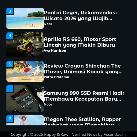
4
Aprilia RS 660, Motor Sport
Lincah yang Makin Diburu
Ava Harrison
5
Review Crayon Shinchan The
Movie, Animasi Kocak yang
menghibur
Putra Pratama
1
Samsung 990 SSD Resmi Hadir
Membawa Kecepatan Baru
yang Siap Mengubah
Noor
Pengalaman Komputasi
2
Megan Thee Stallion, Rapper
Berbakat yang Menghibur
Dunia
Aniket
3
Pantai Geger, Rekomendasi
Wisata 2026 yang Wajib
Dikunjungi
Noor
Copyright © 2026
Happy & Raw
| Verified News by
Ascendoor
|