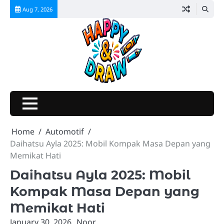
Skip
Aug 7, 2026
to
content
Home
Automotif
Daihatsu Ayla 2025: Mobil Kompak Masa Depan yang
Memikat Hati
Daihatsu Ayla 2025: Mobil
Kompak Masa Depan yang
Memikat Hati
January 30, 2026
Noor