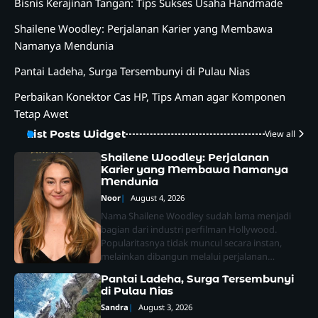
Bisnis Kerajinan Tangan: Tips Sukses Usaha Handmade
Shailene Woodley: Perjalanan Karier yang Membawa
Namanya Mendunia
Pantai Ladeha, Surga Tersembunyi di Pulau Nias
Perbaikan Konektor Cas HP, Tips Aman agar Komponen
Tetap Awet
List Posts Widget
View all
Shailene Woodley: Perjalanan
Karier yang Membawa Namanya
Mendunia
Noor
August 4, 2026
Nama Shailene Woodley sudah lama menjadi
bagian dari industri perfilman Hollywood.
Popularitasnya tidak muncul secara instan,
melainkan dibangun melalui perjalanan…
Pantai Ladeha, Surga Tersembunyi
di Pulau Nias
Sandra
August 3, 2026