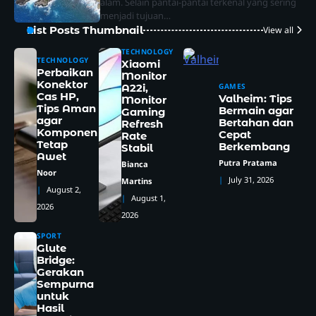
alam. Selain pantai-pantai terkenal yang sering
menjadi tujuan…
List Posts Thumbnail
View all
TECHNOLOGY
TECHNOLOGY
Xiaomi
2
Hari Kebaya Nasional 2026,
Perbaikan
Monitor
Momen Istimewa Merawat
Konektor
GAMES
A22i,
Pesona Busana Warisan
Noor
Cas HP,
Valheim: Tips
Monitor
Tips Aman
Indonesia
Bermain agar
Gaming
agar
3
Bertahan dan
Refresh
Samsung 990 SSD Resmi Hadir
Komponen
Cepat
Rate
Tetap
Membawa Kecepatan Baru
Berkembang
Stabil
Awet
yang Siap Mengubah
Noor
Putra Pratama
Bianca
Pengalaman Komputasi
Noor
July 31, 2026
Martins
August 2,
4
Megan Thee Stallion, Rapper
August 1,
Berbakat yang Menghibur
2026
2026
Dunia
Aniket
SPORT
5
Pantai Geger, Rekomendasi
Glute
Wisata 2026 yang Wajib
Bridge:
Gerakan
Dikunjungi
Noor
Sempurna
untuk
1
Rocky Hybrid Hadir Membawa
Hasil