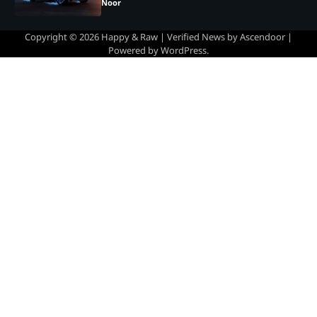
Efisiensi dan Kenyamanan
Noor
yang Sulit Diabaikan
2
Hari Kebaya Nasional 2026,
Copyright © 2026
Happy & Raw
| Verified News by
Ascendoor
|
Momen Istimewa Merawat
Powered by
WordPress
.
Pesona Busana Warisan
Noor
Indonesia
3
Samsung 990 SSD Resmi Hadir
Membawa Kecepatan Baru
yang Siap Mengubah
Noor
Pengalaman Komputasi
4
Megan Thee Stallion, Rapper
Berbakat yang Menghibur
Dunia
Aniket
5
Pantai Geger, Rekomendasi
Wisata 2026 yang Wajib
Dikunjungi
Noor