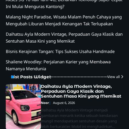
Ini Mulai Menguras Kantong?
Malang Night Paradise, Wisata Malam Penuh Cahaya yang
Mengubah Liburan Menjadi Kenangan Tak Terlupakan
Daihatsu Ayla Modern Vintage, Perpaduan Gaya Klasik dan
Sentuhan Masa Kini yang Memikat
Bisnis Kerajinan Tangan: Tips Sukses Usaha Handmade
Shailene Woodley: Perjalanan Karier yang Membawa
Namanya Mendunia
List Posts Widget
View all
Daihatsu Ayla Modern Vintage,
Perpaduan Gaya Klasik dan
Sentuhan Masa Kini yang Memikat
Noor
August 6, 2026
Daihatsu Ayla Modern Vintage menjadi
gambaran menarik ketika sebuah kendaraan
mungil mendapatkan sentuhan desain yang
lebih berkarakter. Mobil ini menghadirkan…