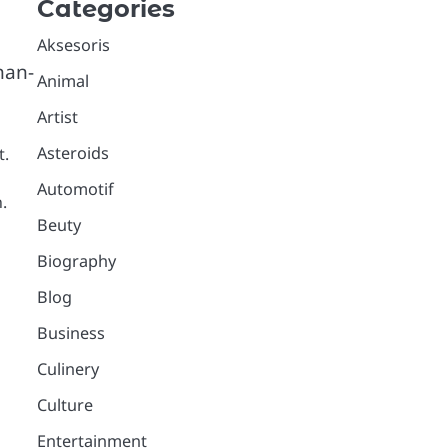
Categories
Aksesoris
han-
Animal
Artist
Asteroids
t.
Automotif
.
Beuty
Biography
Blog
Business
Culinery
Culture
Entertainment