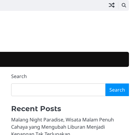
Search
Search
Recent Posts
Malang Night Paradise, Wisata Malam Penuh
Cahaya yang Mengubah Liburan Menjadi
Kenangan Tak Terlupakan