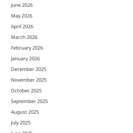
June 2026
May 2026
April 2026
March 2026
February 2026
January 2026
December 2025
November 2025
October 2025
September 2025
August 2025
July 2025