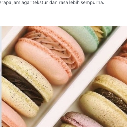
rapa jam agar tekstur dan rasa lebih sempurna.