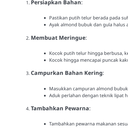
Persiapkan Bahan
:
Pastikan putih telur berada pada su
Ayak almond bubuk dan gula halus a
Membuat Meringue
:
Kocok putih telur hingga berbusa, k
Kocok hingga mencapai puncak kak
Campurkan Bahan Kering
:
Masukkan campuran almond bubuk d
Aduk perlahan dengan teknik lipat 
Tambahkan Pewarna
:
Tambahkan pewarna makanan sesuai