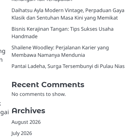
Daihatsu Ayla Modern Vintage, Perpaduan Gaya
Klasik dan Sentuhan Masa Kini yang Memikat
Bisnis Kerajinan Tangan: Tips Sukses Usaha
Handmade
Shailene Woodley: Perjalanan Karier yang
ng
Membawa Namanya Mendunia
n
Pantai Ladeha, Surga Tersembunyi di Pulau Nias
Recent Comments
No comments to show.
k
Archives
agai
August 2026
July 2026