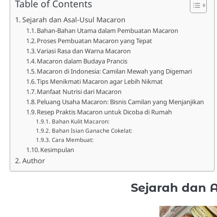
Table of Contents
Sejarah dan Asal-Usul Macaron
Bahan-Bahan Utama dalam Pembuatan Macaron
Proses Pembuatan Macaron yang Tepat
Variasi Rasa dan Warna Macaron
Macaron dalam Budaya Prancis
Macaron di Indonesia: Camilan Mewah yang Digemari
Tips Menikmati Macaron agar Lebih Nikmat
Manfaat Nutrisi dari Macaron
Peluang Usaha Macaron: Bisnis Camilan yang Menjanjikan
Resep Praktis Macaron untuk Dicoba di Rumah
Bahan Kulit Macaron:
Bahan Isian Ganache Cokelat:
Cara Membuat:
Kesimpulan
Author
Sejarah dan 