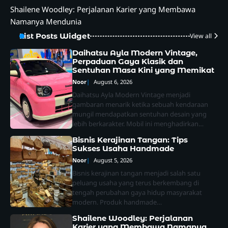
Shailene Woodley: Perjalanan Karier yang Membawa
Namanya Mendunia
List Posts Widget
View all
Daihatsu Ayla Modern Vintage,
Perpaduan Gaya Klasik dan
Sentuhan Masa Kini yang Memikat
Noor
August 6, 2026
Daihatsu Ayla Modern Vintage menjadi
gambaran menarik ketika sebuah kendaraan
mungil mendapatkan sentuhan desain yang
lebih berkarakter. Mobil ini menghadirkan…
Bisnis Kerajinan Tangan: Tips
Sukses Usaha Handmade
Noor
August 5, 2026
Bisnis kerajinan tangan menjadi salah satu
peluang usaha yang terus berkembang di
tengah perubahan gaya hidup masyarakat
modern. Produk handmade…
Shailene Woodley: Perjalanan
Karier yang Membawa Namanya