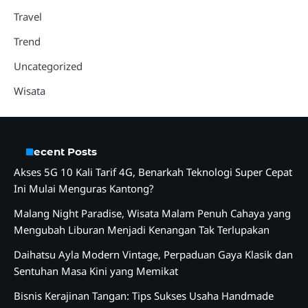
Travel
Trend
Uncategorized
Wisata
Recent Posts
Akses 5G 10 Kali Tarif 4G, Benarkah Teknologi Super Cepat
Ini Mulai Menguras Kantong?
Malang Night Paradise, Wisata Malam Penuh Cahaya yang
Mengubah Liburan Menjadi Kenangan Tak Terlupakan
Daihatsu Ayla Modern Vintage, Perpaduan Gaya Klasik dan
Sentuhan Masa Kini yang Memikat
Bisnis Kerajinan Tangan: Tips Sukses Usaha Handmade