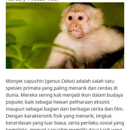
Monyet capuchin (genus
Cebus
) adalah salah satu
spesies primata yang paling menarik dan cerdas di
dunia. Mereka sering kali menjadi ikon dalam budaya
populer, baik sebagai hewan peliharaan eksotis
maupun sebagai bagian dari berbagai cerita dan film.
Dengan karakteristik fisik yang menarik, tingkat
kecerdasan yang luar biasa, serta perilaku sosial yang
kompleks, monyet capuchin memiliki daya tarik yang