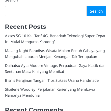
Search
Search
Recent Posts
Akses 5G 10 Kali Tarif 4G, Benarkah Teknologi Super Cepat
Ini Mulai Menguras Kantong?
Malang Night Paradise, Wisata Malam Penuh Cahaya yang
Mengubah Liburan Menjadi Kenangan Tak Terlupakan
Daihatsu Ayla Modern Vintage, Perpaduan Gaya Klasik dan
Sentuhan Masa Kini yang Memikat
Bisnis Kerajinan Tangan: Tips Sukses Usaha Handmade
Shailene Woodley: Perjalanan Karier yang Membawa
Namanya Mendunia
Recent Comments