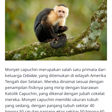
Monyet capuchin merupakan salah satu primata dari
keluarga
Cebidae
, yang ditemukan di wilayah Amerika
Tengah dan Selatan. Mereka dinamai sesuai dengan
penampilan fisiknya yang mirip dengan biarawan
Katolik Capuchin, yang dikenal dengan jubah cokelat
mereka. Monyet capuchin memiliki ukuran tubuh
yang sedang, dengan panjang tubuh sekitar 40
hingga 50 cm dan panjang ekor sekitar 50 hingga 60