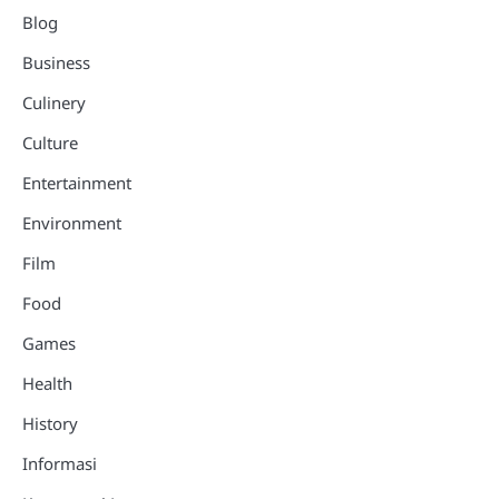
Blog
Business
Culinery
Culture
Entertainment
Environment
Film
Food
Games
Health
History
Informasi