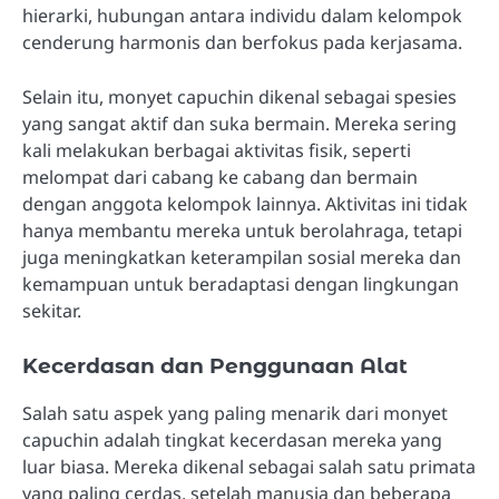
hierarki, hubungan antara individu dalam kelompok
cenderung harmonis dan berfokus pada kerjasama.
Selain itu, monyet capuchin dikenal sebagai spesies
yang sangat aktif dan suka bermain. Mereka sering
kali melakukan berbagai aktivitas fisik, seperti
melompat dari cabang ke cabang dan bermain
dengan anggota kelompok lainnya. Aktivitas ini tidak
hanya membantu mereka untuk berolahraga, tetapi
juga meningkatkan keterampilan sosial mereka dan
kemampuan untuk beradaptasi dengan lingkungan
sekitar.
Kecerdasan dan Penggunaan Alat
Salah satu aspek yang paling menarik dari monyet
capuchin adalah tingkat kecerdasan mereka yang
luar biasa. Mereka dikenal sebagai salah satu primata
yang paling cerdas, setelah manusia dan beberapa