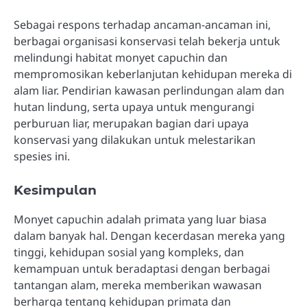
Sebagai respons terhadap ancaman-ancaman ini,
berbagai organisasi konservasi telah bekerja untuk
melindungi habitat monyet capuchin dan
mempromosikan keberlanjutan kehidupan mereka di
alam liar. Pendirian kawasan perlindungan alam dan
hutan lindung, serta upaya untuk mengurangi
perburuan liar, merupakan bagian dari upaya
konservasi yang dilakukan untuk melestarikan
spesies ini.
Kesimpulan
Monyet capuchin adalah primata yang luar biasa
dalam banyak hal. Dengan kecerdasan mereka yang
tinggi, kehidupan sosial yang kompleks, dan
kemampuan untuk beradaptasi dengan berbagai
tantangan alam, mereka memberikan wawasan
berharga tentang kehidupan primata dan