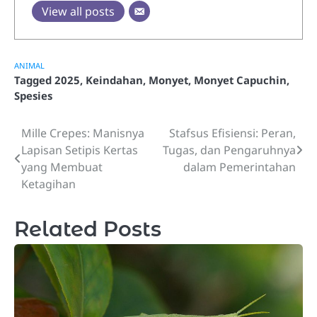
View all posts
ANIMAL
Tagged
2025
,
Keindahan
,
Monyet
,
Monyet Capuchin
,
Spesies
Mille Crepes: Manisnya
Stafsus Efisiensi: Peran,
Post
Lapisan Setipis Kertas
Tugas, dan Pengaruhnya
navigation
yang Membuat
dalam Pemerintahan
Ketagihan
Related Posts