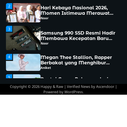
2
Hari Kebaya Nasional 2026,
Momen Istimewa Merawat
Pesona Busana Warisan
Noor
Indonesia
3
Samsung 990 SSD Resmi Hadir
Membawa Kecepatan Baru
yang Siap Mengubah
Noor
Pengalaman Komputasi
4
Megan Thee Stallion, Rapper
Berbakat yang Menghibur
Dunia
Aniket
5
Pantai Geger, Rekomendasi
Wisata 2026 yang Wajib
Copyright © 2026
Happy & Raw
| Verified News by
Ascendoor
|
Dikunjungi
Noor
Powered by
WordPress
.