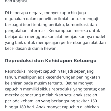
dan kognisi.
Di beberapa negara, monyet capuchin juga
digunakan dalam penelitian ilmiah untuk menguji
berbagai teori tentang perilaku, komunikasi, dan
pengolahan informasi. Kemampuan mereka untuk
belajar dan menggunakan alat menjadikannya model
yang baik untuk mempelajari perkembangan alat dan
kecerdasan di dunia hewan.
Reproduksi dan Kehidupan Keluarga
Reproduksi monyet capuchin terjadi sepanjang
tahun, meskipun ada kecenderungan peningkatan
kelahiran pada musim tertentu. Betina monyet
capuchin memiliki siklus reproduksi yang teratur, dan
mereka cenderung melahirkan satu anak setelah
periode kehamilan yang berlangsung sekitar 160
hingga 180 hari. Anak monyet capuchin dilahirkan