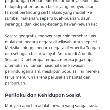
pegunungan rendah. Mereka umumnya lebih suka
hidup di pohon-pohon besar yang menyediakan
tempat berlindung serta akses yang mudah ke
sumber makanan, seperti buah-buahan, daun,
serangga, dan kadang-kadang, hewan-hewan kecil.
Secara geografis, monyet capuchin tersebar luas
mulai dari negara-negara di wilayah utara seperti
Meksiko, hingga negara-negara di Amerika Tengah
dan sebagian besar wilayah Amazon di Amerika
Selatan. Di beberapa tempat, mereka juga dapat
ditemukan di taman nasional dan kawasan
perlindungan alam, meskipun populasi liar mereka
terus menurun karena perusakan habitat dan
perburuan.
Perilaku dan Kehidupan Sosial
Monyet capuchin adalah hewan yang sangat sosial