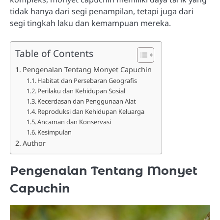
tidak hanya dari segi penampilan, tetapi juga dari
segi tingkah laku dan kemampuan mereka.
Table of Contents
Pengenalan Tentang Monyet Capuchin
Habitat dan Persebaran Geografis
Perilaku dan Kehidupan Sosial
Kecerdasan dan Penggunaan Alat
Reproduksi dan Kehidupan Keluarga
Ancaman dan Konservasi
Kesimpulan
Author
Pengenalan Tentang Monyet
Capuchin