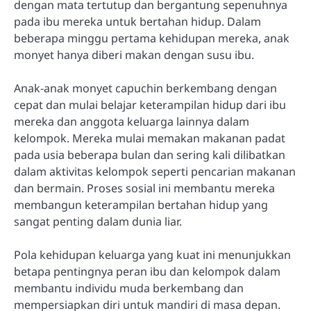
dengan mata tertutup dan bergantung sepenuhnya
pada ibu mereka untuk bertahan hidup. Dalam
beberapa minggu pertama kehidupan mereka, anak
monyet hanya diberi makan dengan susu ibu.
Anak-anak monyet capuchin berkembang dengan
cepat dan mulai belajar keterampilan hidup dari ibu
mereka dan anggota keluarga lainnya dalam
kelompok. Mereka mulai memakan makanan padat
pada usia beberapa bulan dan sering kali dilibatkan
dalam aktivitas kelompok seperti pencarian makanan
dan bermain. Proses sosial ini membantu mereka
membangun keterampilan bertahan hidup yang
sangat penting dalam dunia liar.
Pola kehidupan keluarga yang kuat ini menunjukkan
betapa pentingnya peran ibu dan kelompok dalam
membantu individu muda berkembang dan
mempersiapkan diri untuk mandiri di masa depan.