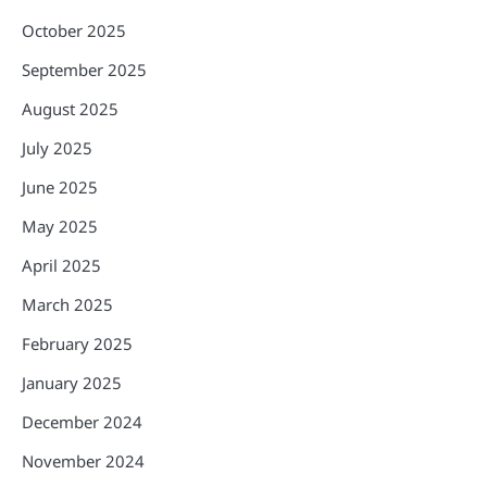
October 2025
September 2025
August 2025
July 2025
June 2025
May 2025
April 2025
March 2025
February 2025
January 2025
December 2024
November 2024