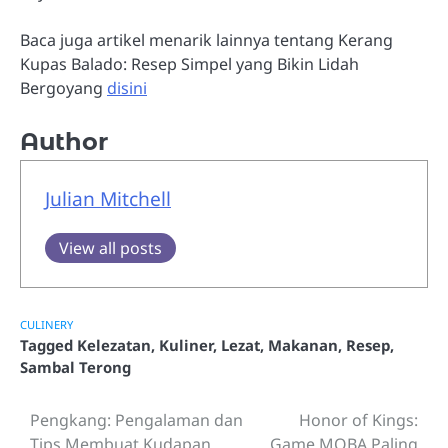
Baca juga artikel menarik lainnya tentang Kerang
Kupas Balado: Resep Simpel yang Bikin Lidah
Bergoyang
disini
Author
Julian Mitchell
View all posts
CULINERY
Tagged
Kelezatan
,
Kuliner
,
Lezat
,
Makanan
,
Resep
,
Sambal Terong
Pengkang: Pengalaman dan
Honor of Kings:
Post
Tips Membuat Kudapan
Game MOBA Paling