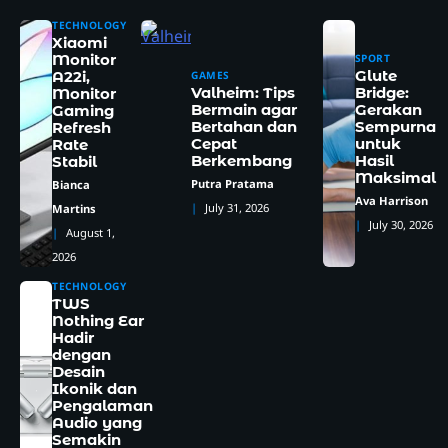
TECHNOLOGY
Xiaomi
SPORT
Monitor
Glute
GAMES
A22i,
2
Valheim: Tips
Bridge:
Monitor
Samsung 990 SSD Resmi Hadir
Bermain agar
Gerakan
Gaming
Membawa Kecepatan Baru
Bertahan dan
Sempurna
Refresh
yang Siap Mengubah
Noor
Cepat
untuk
Rate
Berkembang
Hasil
Pengalaman Komputasi
Stabil
Maksimal
Putra Pratama
Bianca
3
Megan Thee Stallion, Rapper
Ava Harrison
July 31, 2026
Berbakat yang Menghibur
Martins
July 30, 2026
Dunia
Aniket
August 1,
2026
4
Pantai Geger, Rekomendasi
Wisata 2026 yang Wajib
TECHNOLOGY
TWS
Dikunjungi
Noor
Nothing Ear
Hadir
5
Aprilia RS 660, Motor Sport
dengan
Desain
Lincah yang Makin Diburu
Ikonik dan
Ava Harrison
Pengalaman
Audio yang
1
Semakin
Hari Kebaya Nasional 2026,