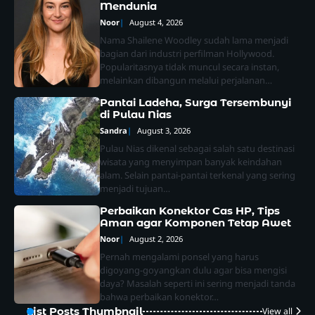
Mendunia
Noor
August 4, 2026
Nama Shailene Woodley sudah lama menjadi
bagian dari industri perfilman Hollywood.
Popularitasnya tidak muncul secara instan,
melainkan dibangun melalui perjalanan…
Pantai Ladeha, Surga Tersembunyi
di Pulau Nias
Sandra
August 3, 2026
Pulau Nias dikenal sebagai salah satu destinasi
wisata yang menyimpan banyak keindahan
alam. Selain pantai-pantai terkenal yang sering
menjadi tujuan…
Perbaikan Konektor Cas HP, Tips
Aman agar Komponen Tetap Awet
Noor
August 2, 2026
Pernah mengalami ponsel yang harus
digoyang-goyangkan dulu agar bisa mengisi
daya? Masalah seperti ini sering menjadi tanda
bahwa perbaikan konektor…
List Posts Thumbnail
View all