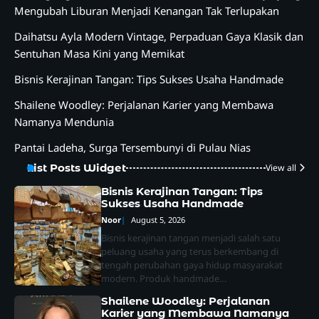
Mengubah Liburan Menjadi Kenangan Tak Terlupakan
Daihatsu Ayla Modern Vintage, Perpaduan Gaya Klasik dan
Sentuhan Masa Kini yang Memikat
Bisnis Kerajinan Tangan: Tips Sukses Usaha Handmade
Shailene Woodley: Perjalanan Karier yang Membawa
Namanya Mendunia
Pantai Ladeha, Surga Tersembunyi di Pulau Nias
List Posts Widget
View all
Bisnis Kerajinan Tangan: Tips
Sukses Usaha Handmade
Noor
August 5, 2026
Bisnis kerajinan tangan menjadi salah satu
peluang usaha yang terus berkembang di
tengah perubahan gaya hidup masyarakat
modern. Produk handmade…
Shailene Woodley: Perjalanan
Karier yang Membawa Namanya