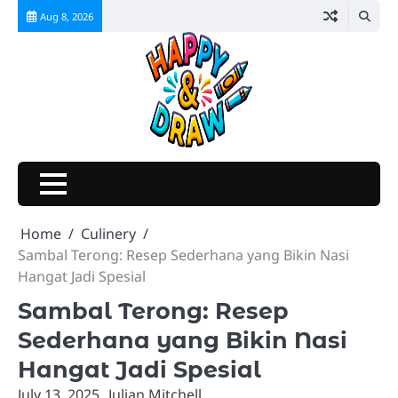
Skip
Aug 8, 2026
to
content
Home
Culinery
Sambal Terong: Resep Sederhana yang Bikin Nasi
Hangat Jadi Spesial
Sambal Terong: Resep
Sederhana yang Bikin Nasi
Hangat Jadi Spesial
July 13, 2025
Julian Mitchell