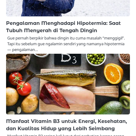
Pengalaman Menghadapi Hipotermia: Saat
Tubuh Menyerah di Tengah Dingin
Gue pernah berpikir bahwa dingin itu cuma masalah “menggigil”.
Tapi itu sebelum gue ngalamin sendiri yang namanya hipotermia
— pengalaman…
Manfaat Vitamin B3 untuk Energi, Kesehatan,
dan Kualitas Hidup yang Lebih Seimbang
Manfaat Vitamin B3 sering kali luput dari perhatian karena orang