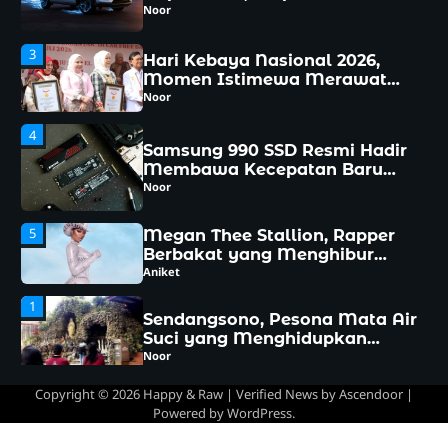
Pesona Busana Warisan
Noor
Indonesia
4
Samsung 990 SSD Resmi Hadir
Membawa Kecepatan Baru
yang Siap Mengubah
Noor
Pengalaman Komputasi
5
Megan Thee Stallion, Rapper
Berbakat yang Menghibur
Dunia
Aniket
1
Sendangsono, Pesona Mata Air
Suci yang Menghidupkan
Kedamaian Hati
Noor
2
Rocky Hybrid Hadir Membawa
Napas Baru, Perpaduan
Efisiensi dan Kenyamanan
Noor
yang Sulit Diabaikan
Copyright © 2026
Happy & Raw
| Verified News by
Ascendoor
|
Powered by
WordPress
.
3
Hari Kebaya Nasional 2026,
Momen Istimewa Merawat