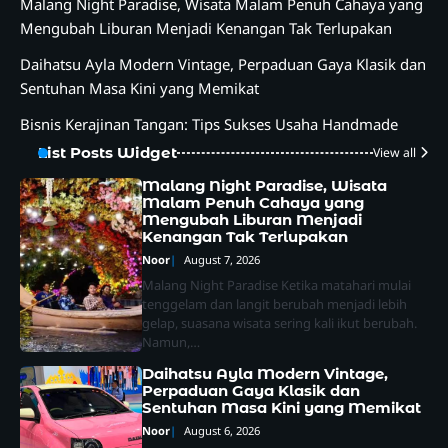
Malang Night Paradise, Wisata Malam Penuh Cahaya yang
Mengubah Liburan Menjadi Kenangan Tak Terlupakan
Daihatsu Ayla Modern Vintage, Perpaduan Gaya Klasik dan
Sentuhan Masa Kini yang Memikat
Bisnis Kerajinan Tangan: Tips Sukses Usaha Handmade
List Posts Widget
View all
Malang Night Paradise, Wisata
Malam Penuh Cahaya yang
Mengubah Liburan Menjadi
Kenangan Tak Terlupakan
Noor
August 7, 2026
Malang Night Paradise Ketika matahari mulai
tenggelam dan langit berubah menjadi lebih
gelap, suasana wisata sering kali ikut berubah.
Namun,…
Daihatsu Ayla Modern Vintage,
Perpaduan Gaya Klasik dan
Sentuhan Masa Kini yang Memikat
Noor
August 6, 2026