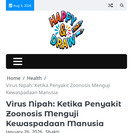
Skip
Aug 9, 2026
to
content
Home
Health
Virus Nipah: Ketika Penyakit Zoonosis Menguji
Kewaspadaan Manusia
Virus Nipah: Ketika Penyakit
Zoonosis Menguji
Kewaspadaan Manusia
January 26, 2026
Shakti