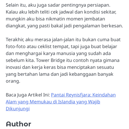
Selain itu, aku juga sadar pentingnya persiapan.
Kalau aku lebih teliti cek jadwal dan kondisi sekitar,
mungkin aku bisa nikmatin momen jembatan
diangkat, yang pasti bakal jadi pengalaman berkesan.
Terakhir, aku merasa jalan-jalan itu bukan cuma buat
foto-foto atau ceklist tempat, tapi juga buat belajar
dan menghargai karya manusia yang sudah ada
sebelum kita. Tower Bridge itu contoh nyata gimana
inovasi dan kerja keras bisa menciptakan sesuatu
yang bertahan lama dan jadi kebanggaan banyak
orang.
Baca Juga Artikel Ini:
Pantai Reynisfjara: Keindahan
Alam yang Memukau di Islandia yang Wajib
Dikunjungi
Author