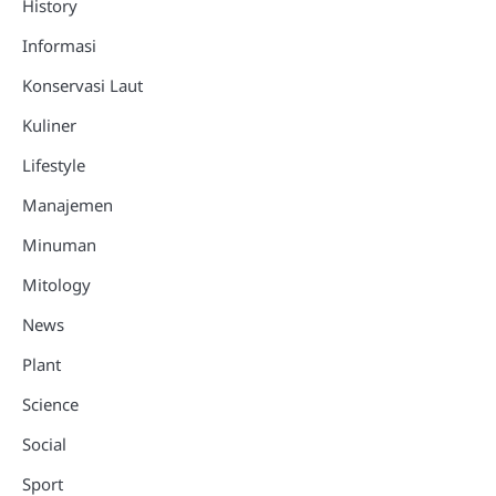
History
Informasi
Konservasi Laut
Kuliner
Lifestyle
Manajemen
Minuman
Mitology
News
Plant
Science
Social
Sport