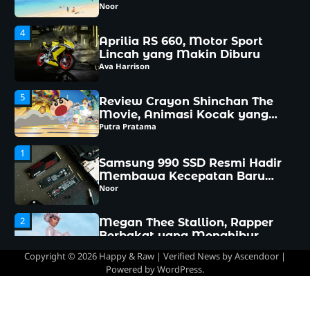
Dikunjungi
Noor
4
Aprilia RS 660, Motor Sport
Lincah yang Makin Diburu
Ava Harrison
5
Review Crayon Shinchan The
Movie, Animasi Kocak yang
menghibur
Putra Pratama
1
Samsung 990 SSD Resmi Hadir
Membawa Kecepatan Baru
yang Siap Mengubah
Noor
Pengalaman Komputasi
2
Megan Thee Stallion, Rapper
Berbakat yang Menghibur
Dunia
Aniket
Copyright © 2026
Happy & Raw
| Verified News by
Ascendoor
|
Powered by
WordPress
.
3
Pantai Geger, Rekomendasi
Wisata 2026 yang Wajib
Dikunjungi
Noor