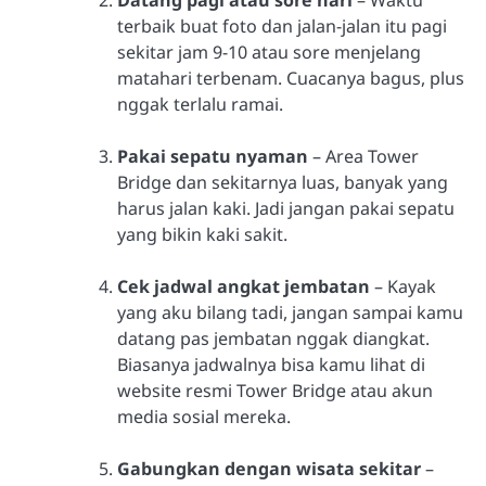
terbaik buat foto dan jalan-jalan itu pagi
sekitar jam 9-10 atau sore menjelang
matahari terbenam. Cuacanya bagus, plus
nggak terlalu ramai.
Pakai sepatu nyaman
– Area Tower
Bridge dan sekitarnya luas, banyak yang
harus jalan kaki. Jadi jangan pakai sepatu
yang bikin kaki sakit.
Cek jadwal angkat jembatan
– Kayak
yang aku bilang tadi, jangan sampai kamu
datang pas jembatan nggak diangkat.
Biasanya jadwalnya bisa kamu lihat di
website resmi Tower Bridge atau akun
media sosial mereka.
Gabungkan dengan wisata sekitar
–