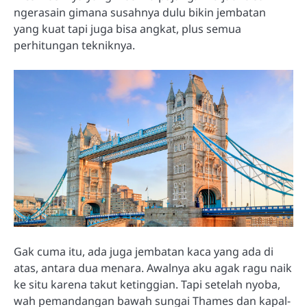
ngerasain gimana susahnya dulu bikin jembatan
yang kuat tapi juga bisa angkat, plus semua
perhitungan tekniknya.
Gak cuma itu, ada juga jembatan kaca yang ada di
atas, antara dua menara. Awalnya aku agak ragu naik
ke situ karena takut ketinggian. Tapi setelah nyoba,
wah pemandangan bawah sungai Thames dan kapal-