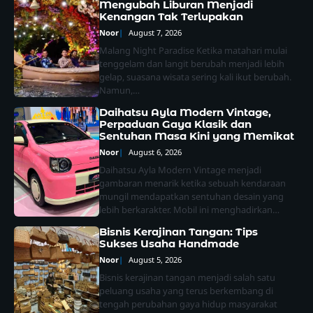
Mengubah Liburan Menjadi
Kenangan Tak Terlupakan
Noor
August 7, 2026
Malang Night Paradise Ketika matahari mulai
tenggelam dan langit berubah menjadi lebih
gelap, suasana wisata sering kali ikut berubah.
Namun,…
Daihatsu Ayla Modern Vintage,
Perpaduan Gaya Klasik dan
Sentuhan Masa Kini yang Memikat
Noor
August 6, 2026
Daihatsu Ayla Modern Vintage menjadi
gambaran menarik ketika sebuah kendaraan
mungil mendapatkan sentuhan desain yang
lebih berkarakter. Mobil ini menghadirkan…
Bisnis Kerajinan Tangan: Tips
Sukses Usaha Handmade
Noor
August 5, 2026
Bisnis kerajinan tangan menjadi salah satu
peluang usaha yang terus berkembang di
tengah perubahan gaya hidup masyarakat