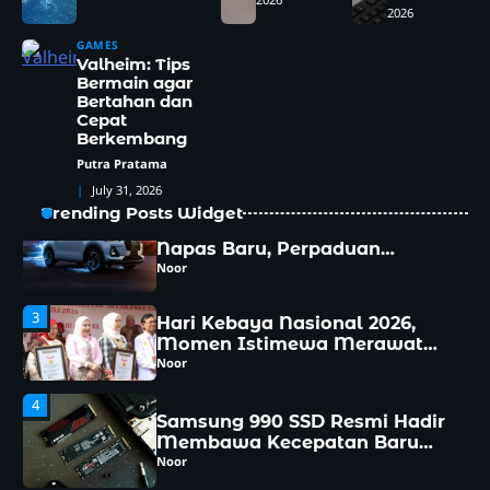
Pengalaman Komputasi
2026
5
Megan Thee Stallion, Rapper
GAMES
Berbakat yang Menghibur
Valheim: Tips
Dunia
Aniket
Bermain agar
Bertahan dan
1
Cepat
Sendangsono, Pesona Mata Air
Berkembang
Suci yang Menghidupkan
Putra Pratama
Kedamaian Hati
Noor
July 31, 2026
Trending Posts Widget
2
Rocky Hybrid Hadir Membawa
Napas Baru, Perpaduan
Efisiensi dan Kenyamanan
Noor
yang Sulit Diabaikan
3
Hari Kebaya Nasional 2026,
Momen Istimewa Merawat
Pesona Busana Warisan
Noor
Indonesia
4
Samsung 990 SSD Resmi Hadir
Membawa Kecepatan Baru
yang Siap Mengubah
Noor
Pengalaman Komputasi