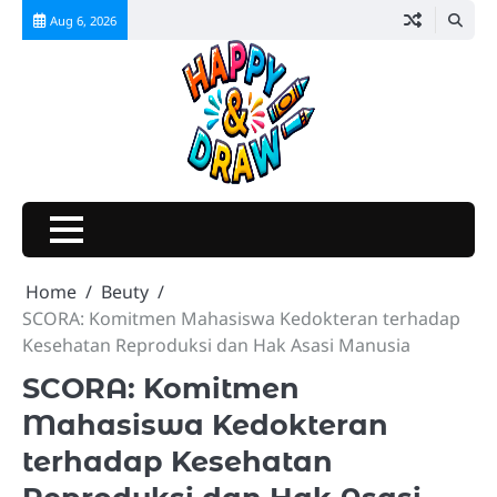
Skip
Aug 6, 2026
to
content
Home
Beuty
SCORA: Komitmen Mahasiswa Kedokteran terhadap
Kesehatan Reproduksi dan Hak Asasi Manusia
SCORA: Komitmen
Mahasiswa Kedokteran
terhadap Kesehatan