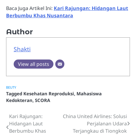
Baca Juga Artikel Ini:
Kari Rajungan: Hidangan Laut
Berbumbu Khas Nusantara
Author
Shakti
View all posts
BEUTY
Tagged
Kesehatan Reproduksi
,
Mahasiswa
Kedokteran
,
SCORA
Kari Rajungan:
China United Airlines: Solusi
Post
Hidangan Laut
Perjalanan Udara
navigation
Berbumbu Khas
Terjangkau di Tiongkok