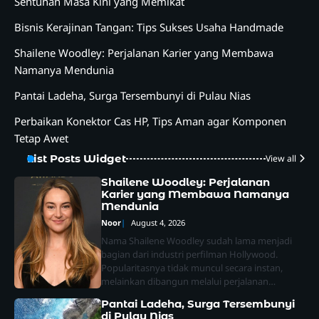
Sentuhan Masa Kini yang Memikat
Bisnis Kerajinan Tangan: Tips Sukses Usaha Handmade
Shailene Woodley: Perjalanan Karier yang Membawa
Namanya Mendunia
Pantai Ladeha, Surga Tersembunyi di Pulau Nias
Perbaikan Konektor Cas HP, Tips Aman agar Komponen
Tetap Awet
List Posts Widget
View all
Shailene Woodley: Perjalanan
Karier yang Membawa Namanya
Mendunia
Noor
August 4, 2026
Nama Shailene Woodley sudah lama menjadi
bagian dari industri perfilman Hollywood.
Popularitasnya tidak muncul secara instan,
melainkan dibangun melalui perjalanan…
Pantai Ladeha, Surga Tersembunyi
di Pulau Nias