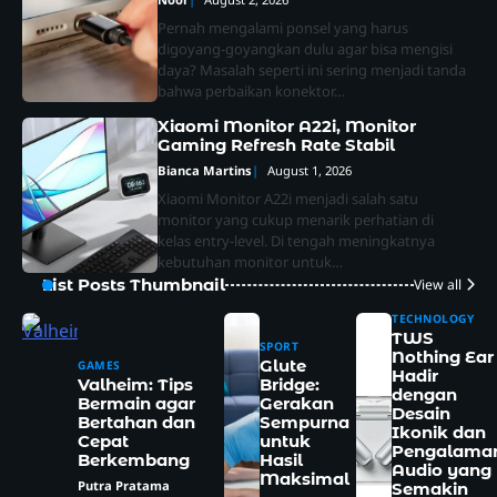
Pernah mengalami ponsel yang harus
digoyang-goyangkan dulu agar bisa mengisi
daya? Masalah seperti ini sering menjadi tanda
bahwa perbaikan konektor…
Xiaomi Monitor A22i, Monitor
Gaming Refresh Rate Stabil
Bianca Martins
August 1, 2026
Xiaomi Monitor A22i menjadi salah satu
monitor yang cukup menarik perhatian di
kelas entry-level. Di tengah meningkatnya
kebutuhan monitor untuk…
List Posts Thumbnail
View all
2
Megan Thee Stallion, Rapper
Berbakat yang Menghibur
TECHNOLOGY
Dunia
TWS
Aniket
SPORT
Nothing Ear
Glute
GAMES
3
Hadir
Pantai Geger, Rekomendasi
Valheim: Tips
Bridge:
dengan
Wisata 2026 yang Wajib
Bermain agar
Gerakan
Desain
Dikunjungi
Bertahan dan
Sempurna
Noor
Ikonik dan
Cepat
untuk
Pengalama
Berkembang
Hasil
4
Audio yang
Aprilia RS 660, Motor Sport
Maksimal
Putra Pratama
Semakin