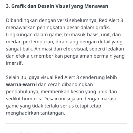
3. Grafik dan Desain Visual yang Menawan
Dibandingkan dengan versi sebelumnya, Red Alert 3
menawarkan peningkatan besar dalam grafik.
Lingkungan dalam game, termasuk basis, unit, dan
medan pertempuran, dirancang dengan detail yang
sangat baik. Animasi dan efek visual, seperti ledakan
dan efek air, memberikan pengalaman bermain yang
imersif.
Selain itu, gaya visual Red Alert 3 cenderung lebih
warna-warni
dan cerah dibandingkan
pendahulunya, memberikan kesan yang unik dan
sedikit humoris. Desain ini sejalan dengan narasi
game yang tidak terlalu serius tetapi tetap
menghadirkan tantangan.