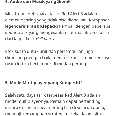
4. Audio dan Musik yang Ikonik
Musik dan efek suara dalam Red Alert 3 adalah
elemen penting yang tidak bisa diabaikan. Komposer
legendaris
Frank Klepacki
kembali dengan beberapa
soundtrack yang mengesankan, termasuk versi baru
dari lagu klasik
Hell March
.
Efek suara untuk unit dan pertempuran juga
dirancang dengan baik, memberikan pemain sensasi
nyata ketika bertempur di medan perang.
5. Mode Multiplayer yang Kompetitif
Salah satu daya tarik terbesar Red Alert 3 adalah
mode multiplayer-nya. Pemain dapat bertanding
secara online melawan orang lain di seluruh dunia,
menguji kemampuan strategi mereka dalam situasi