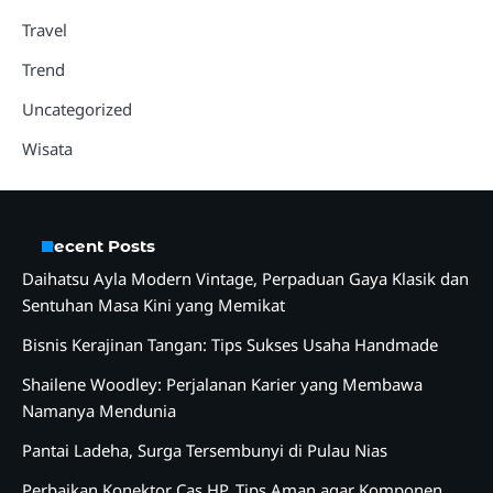
Travel
Trend
Uncategorized
Wisata
Recent Posts
Daihatsu Ayla Modern Vintage, Perpaduan Gaya Klasik dan
Sentuhan Masa Kini yang Memikat
Bisnis Kerajinan Tangan: Tips Sukses Usaha Handmade
Shailene Woodley: Perjalanan Karier yang Membawa
Namanya Mendunia
Pantai Ladeha, Surga Tersembunyi di Pulau Nias
Perbaikan Konektor Cas HP, Tips Aman agar Komponen