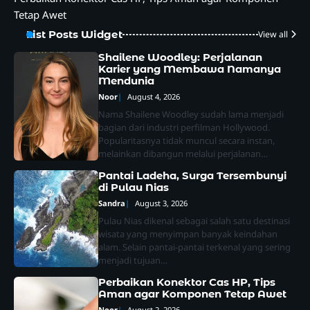
Tetap Awet
List Posts Widget
View all
Shailene Woodley: Perjalanan
Karier yang Membawa Namanya
Mendunia
Noor
August 4, 2026
Nama Shailene Woodley sudah lama menjadi
bagian dari industri perfilman Hollywood.
Popularitasnya tidak muncul secara instan,
melainkan dibangun melalui perjalanan…
Pantai Ladeha, Surga Tersembunyi
di Pulau Nias
Sandra
August 3, 2026
Pulau Nias dikenal sebagai salah satu destinasi
wisata yang menyimpan banyak keindahan
alam. Selain pantai-pantai terkenal yang sering
menjadi tujuan…
Perbaikan Konektor Cas HP, Tips
Aman agar Komponen Tetap Awet
Noor
August 2, 2026