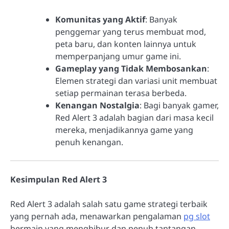
Komunitas yang Aktif
: Banyak
penggemar yang terus membuat mod,
peta baru, dan konten lainnya untuk
memperpanjang umur game ini.
Gameplay yang Tidak Membosankan
:
Elemen strategi dan variasi unit membuat
setiap permainan terasa berbeda.
Kenangan Nostalgia
: Bagi banyak gamer,
Red Alert 3 adalah bagian dari masa kecil
mereka, menjadikannya game yang
penuh kenangan.
Kesimpulan Red Alert 3
Red Alert 3 adalah salah satu game strategi terbaik
yang pernah ada, menawarkan pengalaman
pg slot
bermain yang menghibur dan penuh tantangan.