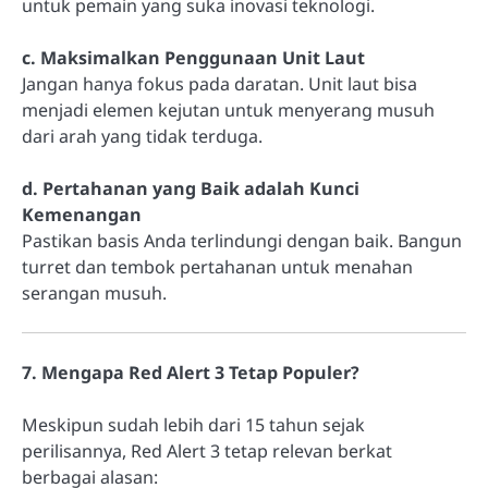
untuk pemain yang suka inovasi teknologi.
c. Maksimalkan Penggunaan Unit Laut
Jangan hanya fokus pada daratan. Unit laut bisa
menjadi elemen kejutan untuk menyerang musuh
dari arah yang tidak terduga.
d. Pertahanan yang Baik adalah Kunci
Kemenangan
Pastikan basis Anda terlindungi dengan baik. Bangun
turret dan tembok pertahanan untuk menahan
serangan musuh.
7. Mengapa Red Alert 3 Tetap Populer?
Meskipun sudah lebih dari 15 tahun sejak
perilisannya, Red Alert 3 tetap relevan berkat
berbagai alasan: