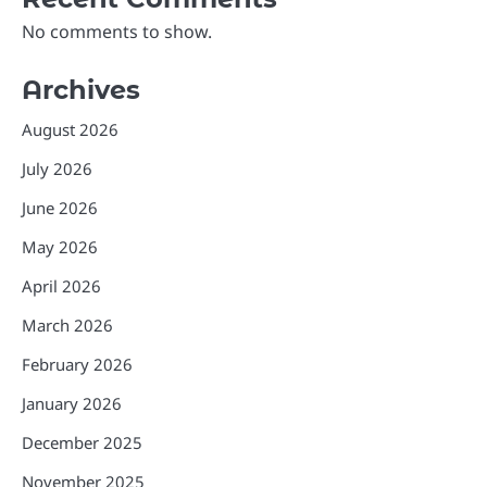
No comments to show.
Archives
August 2026
July 2026
June 2026
May 2026
April 2026
March 2026
February 2026
January 2026
December 2025
November 2025