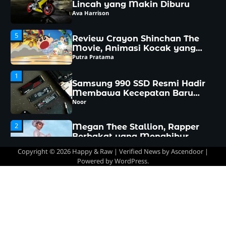
5
Review Crayon Shinchan The
Movie, Animasi Kocak yang
menghibur
Putra Pratama
1
Samsung 990 SSD Resmi Hadir
Membawa Kecepatan Baru
yang Siap Mengubah
Noor
Pengalaman Komputasi
2
Megan Thee Stallion, Rapper
Berbakat yang Menghibur
Dunia
Aniket
3
Pantai Geger, Rekomendasi
Copyright © 2026
Happy & Raw
| Verified News by
Ascendoor
|
Wisata 2026 yang Wajib
Powered by
WordPress
.
Dikunjungi
Noor
4
Aprilia RS 660, Motor Sport
Lincah yang Makin Diburu
Ava Harrison