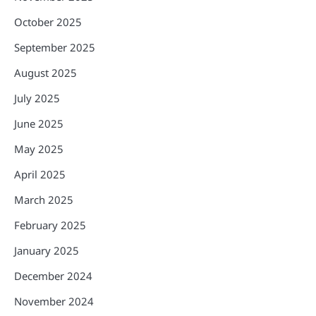
October 2025
September 2025
August 2025
July 2025
June 2025
May 2025
April 2025
March 2025
February 2025
January 2025
December 2024
November 2024