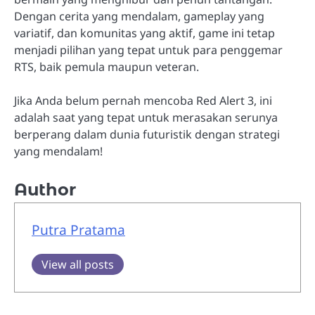
Dengan cerita yang mendalam, gameplay yang
variatif, dan komunitas yang aktif, game ini tetap
menjadi pilihan yang tepat untuk para penggemar
RTS, baik pemula maupun veteran.
Jika Anda belum pernah mencoba Red Alert 3, ini
adalah saat yang tepat untuk merasakan serunya
berperang dalam dunia futuristik dengan strategi
yang mendalam!
Author
Putra Pratama
View all posts