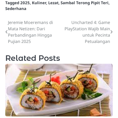
Tagged
2025
,
Kuliner
,
Lezat
,
Sambal Terong Pipit Teri
,
Sederhana
Jeremie Moeremans di
Uncharted 4: Game
Post
Mata Netizen: Dari
PlayStation Wajib Main
navigation
Perbandingan Hingga
untuk Pecinta
Pujian 2025
Petualangan
Related Posts