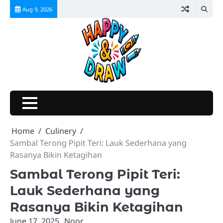
Skip
Aug 9, 2026
to
content
Home
Culinery
Sambal Terong Pipit Teri: Lauk Sederhana yang
Rasanya Bikin Ketagihan
Sambal Terong Pipit Teri:
Lauk Sederhana yang
Rasanya Bikin Ketagihan
June 17, 2025
Noor