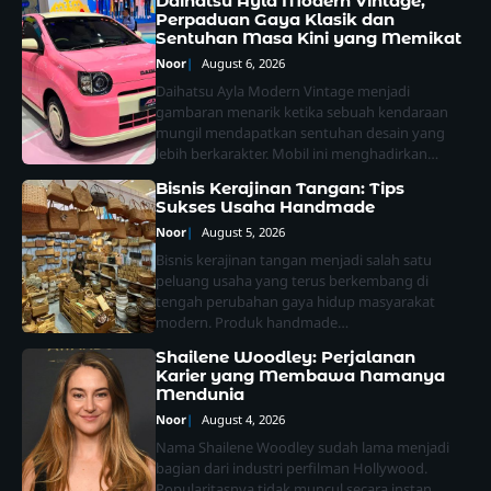
Daihatsu Ayla Modern Vintage,
Perpaduan Gaya Klasik dan
Sentuhan Masa Kini yang Memikat
Noor
August 6, 2026
Daihatsu Ayla Modern Vintage menjadi
gambaran menarik ketika sebuah kendaraan
mungil mendapatkan sentuhan desain yang
lebih berkarakter. Mobil ini menghadirkan…
Bisnis Kerajinan Tangan: Tips
Sukses Usaha Handmade
Noor
August 5, 2026
Bisnis kerajinan tangan menjadi salah satu
peluang usaha yang terus berkembang di
tengah perubahan gaya hidup masyarakat
modern. Produk handmade…
Shailene Woodley: Perjalanan
Karier yang Membawa Namanya
Mendunia
Noor
August 4, 2026
Nama Shailene Woodley sudah lama menjadi
bagian dari industri perfilman Hollywood.
Popularitasnya tidak muncul secara instan,