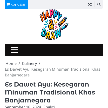
Skip
Aug 7, 2026
to
content
Home
Culinery
Es Dawet Ayu: Kesegaran Minuman Tradisional Khas
Banjarnegara
Es Dawet Ayu: Kesegaran
Minuman Tradisional Khas
Banjarnegara
September 18, 2024
Shakti