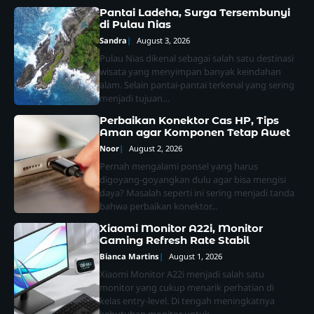
Pantai Ladeha, Surga Tersembunyi
di Pulau Nias
Sandra
August 3, 2026
Pulau Nias dikenal sebagai salah satu destinasi
wisata yang menyimpan banyak keindahan
alam. Selain pantai-pantai terkenal yang sering
menjadi tujuan…
Perbaikan Konektor Cas HP, Tips
Aman agar Komponen Tetap Awet
Noor
August 2, 2026
Pernah mengalami ponsel yang harus
digoyang-goyangkan dulu agar bisa mengisi
daya? Masalah seperti ini sering menjadi tanda
bahwa perbaikan konektor…
Xiaomi Monitor A22i, Monitor
Gaming Refresh Rate Stabil
Bianca Martins
August 1, 2026
Xiaomi Monitor A22i menjadi salah satu
monitor yang cukup menarik perhatian di
2
Megan Thee Stallion, Rapper
kelas entry-level. Di tengah meningkatnya
Berbakat yang Menghibur
kebutuhan monitor untuk…