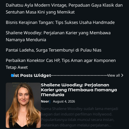
Daihatsu Ayla Modern Vintage, Perpaduan Gaya Klasik dan
Sentuhan Masa Kini yang Memikat
Bisnis Kerajinan Tangan: Tips Sukses Usaha Handmade
Shailene Woodley: Perjalanan Karier yang Membawa
Namanya Mendunia
Pantai Ladeha, Surga Tersembunyi di Pulau Nias
Perbaikan Konektor Cas HP, Tips Aman agar Komponen
Tetap Awet
List Posts Widget
View all
Shailene Woodley: Perjalanan
Karier yang Membawa Namanya
Mendunia
Noor
August 4, 2026
Nama Shailene Woodley sudah lama menjadi
bagian dari industri perfilman Hollywood.
Popularitasnya tidak muncul secara instan,
melainkan dibangun melalui perjalanan…