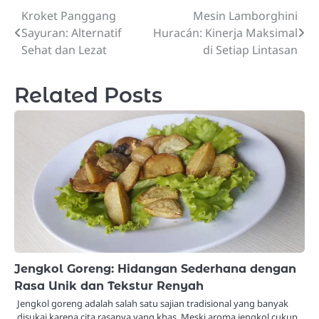
Kroket Panggang
Mesin Lamborghini
Post
Sayuran: Alternatif
Huracán: Kinerja Maksimal
navigation
Sehat dan Lezat
di Setiap Lintasan
Related Posts
Jengkol Goreng: Hidangan Sederhana dengan
Rasa Unik dan Tekstur Renyah
Jengkol goreng adalah salah satu sajian tradisional yang banyak
disukai karena cita rasanya yang khas. Meski aroma jengkol cukup