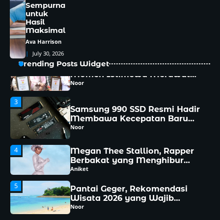
Rocky Hybrid Hadir Membawa
Sempurna
untuk
Napas Baru, Perpaduan
Hasil
Efisiensi dan Kenyamanan
Noor
Maksimal
yang Sulit Diabaikan
Ava Harrison
2
Hari Kebaya Nasional 2026,
July 30, 2026
Momen Istimewa Merawat
Trending Posts Widget
Pesona Busana Warisan
Noor
Indonesia
3
Samsung 990 SSD Resmi Hadir
Membawa Kecepatan Baru
yang Siap Mengubah
Noor
Pengalaman Komputasi
4
Megan Thee Stallion, Rapper
Berbakat yang Menghibur
Dunia
Aniket
5
Pantai Geger, Rekomendasi
Wisata 2026 yang Wajib
Dikunjungi
Noor
1
Rocky Hybrid Hadir Membawa