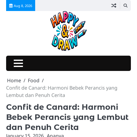
Skip
Aug 8, 2026
to
content
Home
Food
Confit de Canard: Harmoni Bebek Perancis yang
Lembut dan Penuh Cerita
Confit de Canard: Harmoni
Bebek Perancis yang Lembut
dan Penuh Cerita
January 15, 2026
Ananya