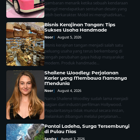
gambaran menarik ketika sebuah kendaraan
mungil mendapatkan sentuhan desain yang
lebih berkarakter. Mobil ini menghadirkan…
Bisnis Kerajinan Tangan: Tips
Sukses Usaha Handmade
Noor
August 5, 2026
Bisnis kerajinan tangan menjadi salah satu
peluang usaha yang terus berkembang di
tengah perubahan gaya hidup masyarakat
modern. Produk handmade…
Shailene Woodley: Perjalanan
Karier yang Membawa Namanya
Mendunia
Noor
August 4, 2026
Nama Shailene Woodley sudah lama menjadi
bagian dari industri perfilman Hollywood.
Popularitasnya tidak muncul secara instan,
melainkan dibangun melalui perjalanan…
Pantai Ladeha, Surga Tersembunyi
di Pulau Nias
Sandra
August 3, 2026