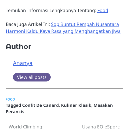
Temukan Informasi Lengkapnya Tentang:
Food
Baca Juga Artikel Ini:
Sop Buntut Rempah Nusantara
Harmoni Kaldu Kaya Rasa yang Menghangatkan Jiwa
Author
Ananya
View all posts
FOOD
Tagged
Confit De Canard
,
Kuliner Klasik
,
Masakan
Perancis
World Climbing:
Usaha EO eSport:
Post