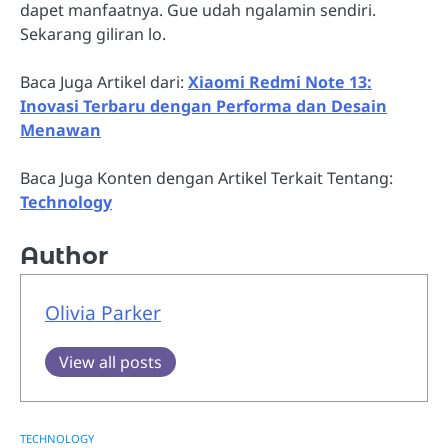
dapet manfaatnya. Gue udah ngalamin sendiri.
Sekarang giliran lo.
Baca Juga Artikel dari:
Xiaomi Redmi Note 13:
Inovasi Terbaru dengan Performa dan Desain
Menawan
Baca Juga Konten dengan Artikel Terkait Tentang:
Technology
Author
Olivia Parker
View all posts
TECHNOLOGY