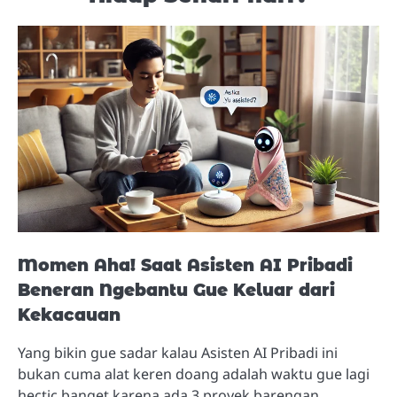
Momen Aha! Saat Asisten AI Pribadi
Beneran Ngebantu Gue Keluar dari
Kekacauan
Yang bikin gue sadar kalau Asisten AI Pribadi ini
bukan cuma alat keren doang adalah waktu gue lagi
hectic banget karena ada 3 proyek barengan.