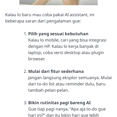
Kalau lo baru mau coba pakai AI assistant, ini
beberapa saran dari pengalaman gue:
Pilih yang sesuai kebutuhan
Kalau lo mobile, cari yang bisa integrasi
dengan HP. Kalau lo kerja banyak di
laptop, coba versi desktop atau plugin
browser.
Mulai dari fitur sederhana
Jangan langsung eksplor semuanya. Mulai
dari to-do list atau reminder dulu, baru
tambah pelan-pelan.
Bikin rutinitas pagi bareng AI
Gue tiap pagi nanya, “Apa aja to-do gue
hari ini?” dan itu bikin hari gue lebih