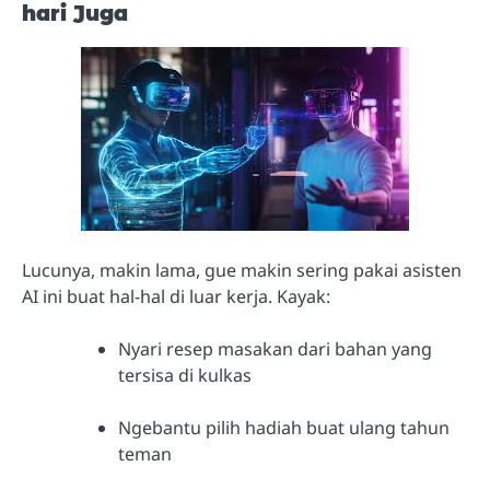
hari Juga
Lucunya, makin lama, gue makin sering pakai asisten
AI ini buat hal-hal di luar kerja. Kayak:
Nyari resep masakan dari bahan yang
tersisa di kulkas
Ngebantu pilih hadiah buat ulang tahun
teman