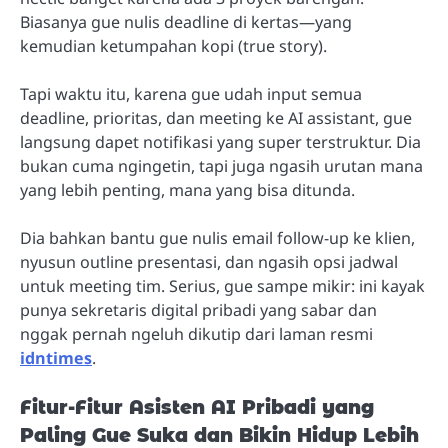
Biasanya gue nulis deadline di kertas—yang
kemudian ketumpahan kopi (true story).
Tapi waktu itu, karena gue udah input semua
deadline, prioritas, dan meeting ke AI assistant, gue
langsung dapet notifikasi yang super terstruktur. Dia
bukan cuma ngingetin, tapi juga ngasih urutan mana
yang lebih penting, mana yang bisa ditunda.
Dia bahkan bantu gue nulis email follow-up ke klien,
nyusun outline presentasi, dan ngasih opsi jadwal
untuk meeting tim. Serius, gue sampe mikir: ini kayak
punya sekretaris digital pribadi yang sabar dan
nggak pernah ngeluh dikutip dari laman resmi
idntimes
.
Fitur-Fitur Asisten AI Pribadi yang
Paling Gue Suka dan Bikin Hidup Lebih